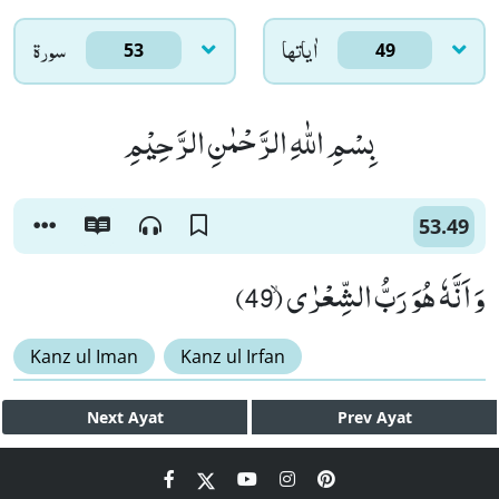
اٰياتها
سورۃ
53
49
بِسْمِ اللّٰهِ الرَّحْمٰنِ الرَّحِیْمِ
53.49
وَ اَنَّهٗ هُوَ رَبُّ الشِّعْرٰىۙ (49)
Kanz ul Iman
Kanz ul Irfan
Next
Ayat
Prev
Ayat