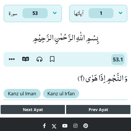
اٰياتها
سورۃ
53
1
بِسْمِ اللّٰهِ الرَّحْمٰنِ الرَّحِیْمِ
53.1
وَ النَّجْمِ اِذَا هَوٰىۙ (1)
Kanz ul Iman
Kanz ul Irfan
Next
Ayat
Prev
Ayat