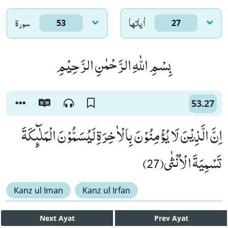
اٰياتها
سورۃ
53
27
بِسْمِ اللّٰهِ الرَّحْمٰنِ الرَّحِیْمِ
53.27
اِنَّ الَّذِیْنَ لَا یُؤْمِنُوْنَ بِالْاٰخِرَةِ لَیُسَمُّوْنَ الْمَلٰٓىٕكَةَ
تَسْمِیَةَ الْاُنْثٰى(27)
Kanz ul Iman
Kanz ul Irfan
Next
Ayat
Prev
Ayat