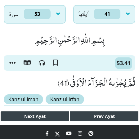
اٰياتها
سورۃ
53
41
بِسْمِ اللّٰهِ الرَّحْمٰنِ الرَّحِیْمِ
53.41
ثُمَّ یُجْزٰىهُ الْجَزَآءَ الْاَوْفٰىۙ (41)
Kanz ul Iman
Kanz ul Irfan
Next
Ayat
Prev
Ayat