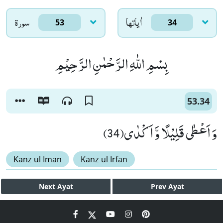
اٰياتها
سورۃ
53
34
بِسْمِ اللّٰهِ الرَّحْمٰنِ الرَّحِیْمِ
53.34
وَ اَعْطٰى قَلِیْلًا وَّ اَكْدٰى(34)
Kanz ul Iman
Kanz ul Irfan
Next
Ayat
Prev
Ayat