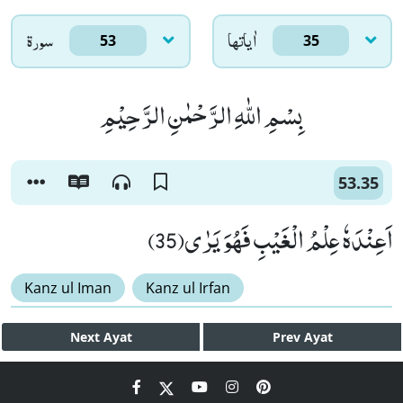
اٰياتها
سورۃ
53
35
بِسْمِ اللّٰهِ الرَّحْمٰنِ الرَّحِیْمِ
53.35
اَعِنْدَهٗ عِلْمُ الْغَیْبِ فَهُوَ یَرٰى(35)
Kanz ul Iman
Kanz ul Irfan
Next
Ayat
Prev
Ayat