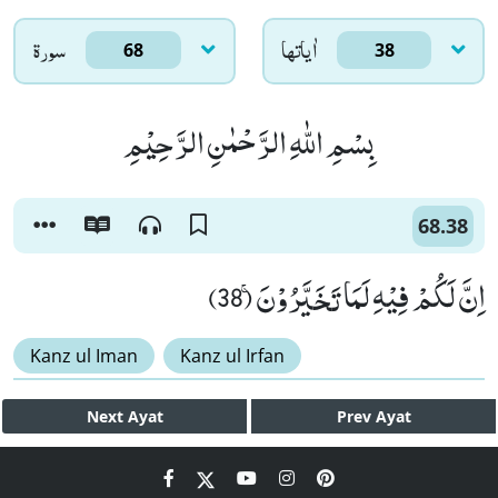
اٰياتها
سورۃ
68
38
بِسْمِ اللّٰهِ الرَّحْمٰنِ الرَّحِیْمِ
68.38
اِنَّ لَكُمْ فِیْهِ لَمَا تَخَیَّرُوْنَۚ (38)
Kanz ul Iman
Kanz ul Irfan
Next
Ayat
Prev
Ayat