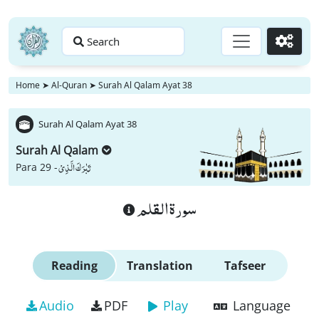
Search
Go
Home
➤
Al-Quran
➤
Surah Al Qalam Ayat 38
Surah Al Qalam Ayat 38
Surah Al Qalam
تَبٰرَكَ الَّذِیْ
Para 29 -
سورة القلم
Reading
Translation
Tafseer
Audio
PDF
Play
Language