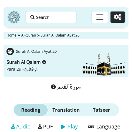
Search
Go
Home
➤
Al-Quran
➤
Surah Al Qalam Ayat 20
Surah Al Qalam Ayat 20
Surah Al Qalam
تَبٰرَكَ الَّذِیْ
Para 29 -
سورة القلم
Reading
Translation
Tafseer
Audio
PDF
Play
Language