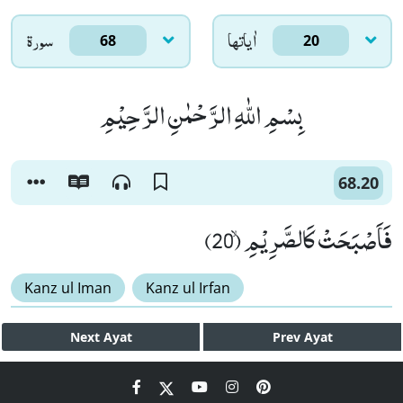
اٰياتها
سورۃ
68
20
بِسْمِ اللّٰهِ الرَّحْمٰنِ الرَّحِیْمِ
68.20
فَاَصْبَحَتْ كَالصَّرِیْمِۙ (20)
Kanz ul Iman
Kanz ul Irfan
Next
Ayat
Prev
Ayat