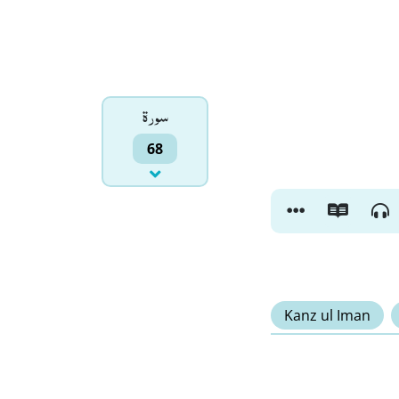
سورۃ
68
Kanz ul Iman