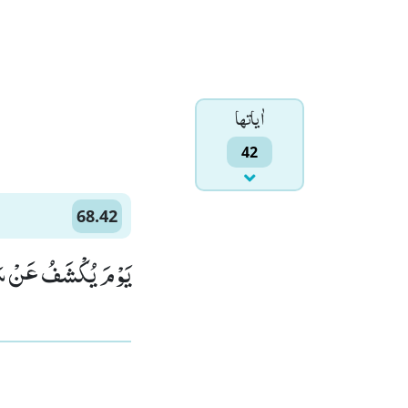
اٰياتها
42
68.42
یَوْمَ یُكْشَفُ عَنْ سَاق)