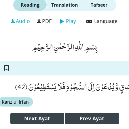
Reading
Translation
Tafseer
Audio
PDF
Play
Language
بِسْمِ اللّٰهِ الرَّحْمٰنِ الرَّحِیْمِ
ٍ وَّ یُدْعَوْنَ اِلَى السُّجُوْدِ فَلَا یَسْتَطِیْعُوْنَۙ (42
Kanz ul Irfan
Next
Ayat
Prev
Ayat