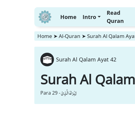
Read
Home
Intro
Quran
Home
➤
Al-Quran
➤
Surah Al Qalam Aya
Surah Al Qalam Ayat 42
Surah Al Qala
تَبٰرَكَ الَّذِیْ
Para 29 -