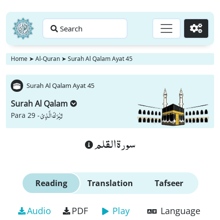
Search
Go
Home
➤
Al-Quran
➤
Surah Al Qalam Ayat 45
Surah Al Qalam Ayat 45
Surah Al Qalam
تَبٰرَكَ الَّذِیْ
Para 29 -
سورة القلم
Reading
Translation
Tafseer
Audio
PDF
Play
Language