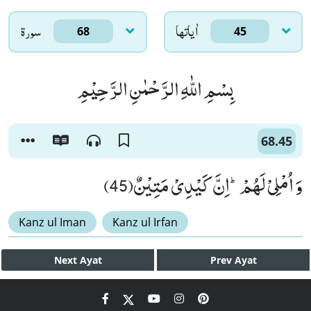
اٰياتها
سورۃ
68
45
بِسْمِ اللّٰهِ الرَّحْمٰنِ الرَّحِیْمِ
68.45
وَ اُمْلِیْ لَهُمْؕ-اِنَّ كَیْدِیْ مَتِیْنٌ(45)
Kanz ul Iman
Kanz ul Irfan
Next
Ayat
Prev
Ayat