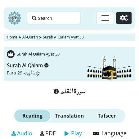
Search
Go
Home
➤
Al-Quran
➤
Surah Al Qalam Ayat 33
Surah Al Qalam Ayat 33
Surah Al Qalam
تَبٰرَكَ الَّذِیْ
Para 29 -
سورة القلم
Reading
Translation
Tafseer
Audio
PDF
Play
Language