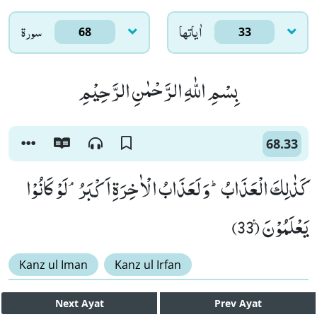
اٰياتها
سورۃ
68
33
بِسْمِ اللّٰهِ الرَّحْمٰنِ الرَّحِیْمِ
68.33
كَذٰلِكَ الْعَذَابُؕ-وَ لَعَذَابُ الْاٰخِرَةِ اَكْبَرُۘ-لَوْ كَانُوْا
یَعْلَمُوْنَ۠ (33)
Kanz ul Iman
Kanz ul Irfan
Next
Ayat
Prev
Ayat