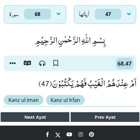
اٰياتها
سورۃ
68
47
بِسْمِ اللّٰهِ الرَّحْمٰنِ الرَّحِیْمِ
68.47
اَمْ عِنْدَهُمُ الْغَیْبُ فَهُمْ یَكْتُبُوْنَ(47)
Kanz ul Iman
Kanz ul Irfan
Next
Ayat
Prev
Ayat