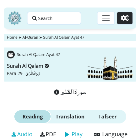
Search
Go
Home
➤
Al-Quran
➤
Surah Al Qalam Ayat 47
Surah Al Qalam Ayat 47
Surah Al Qalam
تَبٰرَكَ الَّذِیْ
Para 29 -
سورة القلم
Reading
Translation
Tafseer
Audio
PDF
Play
Language