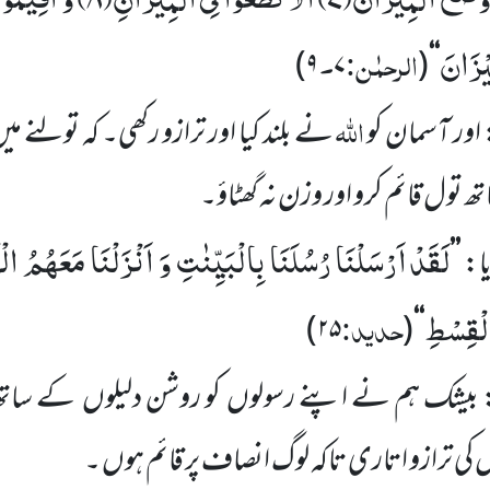
یْزَانَ
الرحمٰن:
۔
)
۹
۷
(
‘‘
اللّٰہ
 اور آسمان کو
نے بلند کیا اور ترازو رکھی۔ کہ تولنے می
 تول قائم کرو اور وزن نہ گھٹاؤ۔
لَقَدْ اَرْسَلْنَا رُسُلَنَا بِالْبَیِّنٰتِ وَ اَنْزَلْنَا مَعَهُمُ ا
یا:
’’
الْقِسْطِ
حدید:
)
۲۵
(
‘‘
 بیشک ہم نے اپنے رسولوں
کو روشن
دلیلوں
کے ساتھ 
کی ترازو اتاری تاکہ لوگ انصاف پر قائم ہوں ۔