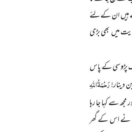
 ہیں
ان کے لئے
یت میں
بھی بڑی
 پڑوسی کے پاس
رَحْمَۃُاللّٰہِ
 دینار!
ر مجھ سے کہا جا رہا
نے اس کے گھر