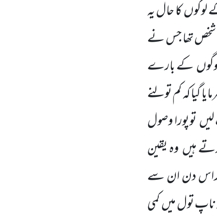
 لوگوں
کا حال یہ
سا شخص تھا جس نے
وگوں
کے بارے
مایا گیا کہ کم تولنے
لیں
توپورا وصول
کرتے ہیں
وہ یقین
وراس دن ان سے
و ناپ تول میں
کمی