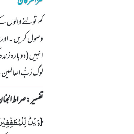
کنزالعرفان
کم تولنے والوں ک
وصول کریں ۔ اور ج
انہیں (دوبارہ ز
لوگ رَبُّ العالم
تفسیر : ‎صراط الجنان
وَیْلٌ لِّلْمُطَفِّفِیْن
{