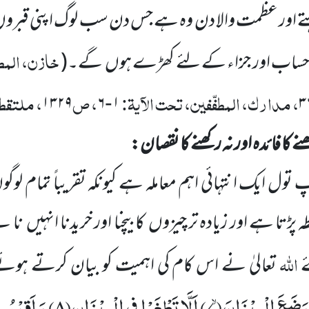
ے اور عظمت والا دن وہ ہے جس دن سب لوگ اپنی قبرو
خازن، المطف
ر حساب اور جزاء کے لئے کھڑے ہوں
گے۔
(
، مدارک، المطفّفین، تحت الآیۃ:
، ص
، ملتقطا
۱۳۲۹
۶
۱
۳
-
 کا فائدہ اور نہ رکھنے کا نقصان:
 تول ایک انتہائی اہم معاملہ ہے کیونکہ تقریباً تمام لوگ
پڑتا ہے اور زیادہ تر چیزوں
کا بیچنا اور خریدنا انہیں
ناپن
اللّٰہ
ے
تعالیٰ نے اس کام کی اہمیت کو بیان کرتے ہوئے 
وَضَعَ الْمِیْزَانَۙ(
۷)
اَلَّا تَطْغَوْا فِی الْمِیْزَانِ(
۸)
وَ اَقِیْمُو