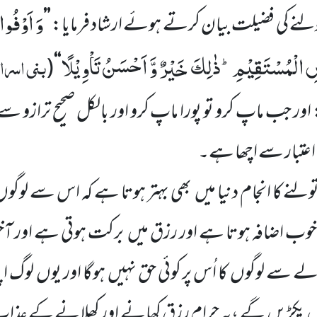
وَ اَوْفُوا
تولنے کی فضیلت بیان کرتے ہوئے ارشاد فرمایا:
’’
ِ الْمُسْتَقِیْمِؕ-ذٰلِكَ خَیْرٌ وَّ اَحْسَنُ تَاْوِیْلًا
بنی اسرا
(
‘‘
 اور جب ماپ کرو تو پورا ماپ کرو اور بالکل صحیح ترازو سے
اعتبار سے اچھا ہے۔
ولنے کا انجام دنیا میں
بھی بہتر ہوتا ہے کہ اس سے لوگو
خوب اضافہ ہوتا ہے اور رزق میں
برکت ہوتی ہے اور آ
حوالے سے لوگوں
کا اُس پر کوئی حق نہیں
ہوگا اور یوں
لوگ ا
ں
پکڑیں
گے ،یہ حرام رزق کھانے اور کھلانے کے عذاب