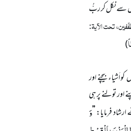
ں
سے نکل کر ربُّ
ّفین، تحت الآیۃ:
ً
)
وں
کو اَشیاء بیچنے اور
ے اور تولنے پر ہی
وَ
ارشاد فرمایا:
’’
ا الْوَزْنَ بِالْقِسْطِ