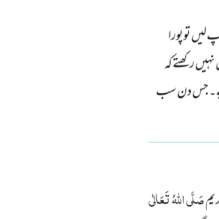
 لیں توپورا
نہیں رکھتے کہ
لیے۔ جس دن سب
صَلَّی اللّٰہُ تَعَالٰی
یم