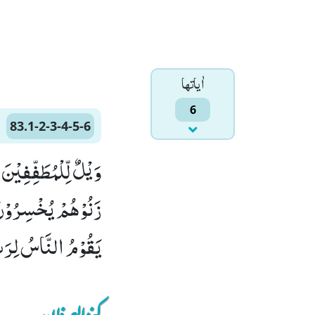
اٰياتها
6
83.1-2-3-4-5-6
یَقُوْمُ النَّاسُ لِرَبِّ