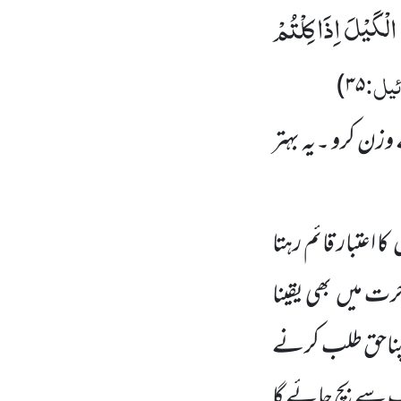
 الْكَیْلَ اِذَا كِلْتُمْ
ئیل:
)
۳۵
 وزن کرو ۔یہ بہتر
ں
کا اعتبار قائم رہتا
خرت میں
بھی یقینا
پناحق طلب کرنے
 سے بچ جائے گا