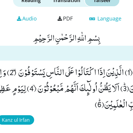
Reading
Translation
Tafseer
Audio
PDF
Language
بِسْمِ اللّٰهِ الرَّحْمٰنِ الرَّحِیْمِ
وَیْلٌ لِّلْمُطَفِّفِیْنَۙ
 الْعٰلَمِیْنَﭤ(6)
Kanz ul Irfan