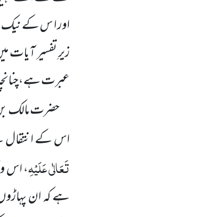
اور ا س کے نیک ا
زیرِ تفسیر آیات می
عبرت ہے،چنانچہ
حضرت مالک بن 
اس کے انتقال 
تَعَالٰی عَلَیْہِ
،
اس وق
ہے کہ ان پہاڑو