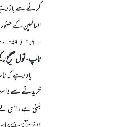
کرنے سے باز رہت
العالَمین کے حضو
،
۶۰
۳۵۹
۴
۶
۱
-
/
-
ناپ ،تول صحیح رکھنے
یاد رہے کہ ناپ
خریدنے سے واسطہ 
مَبنی ہے، اسی لئ
السَّمَآءَ رَفَعَهَا وَ 