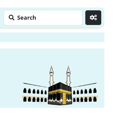
Search
Go