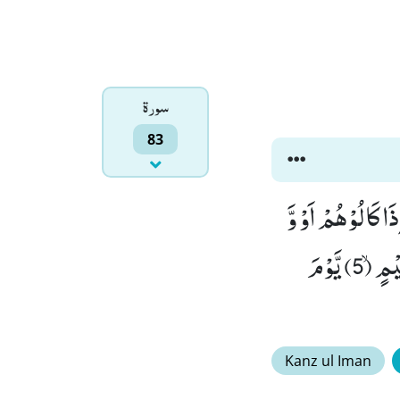
سورۃ
83
 (1) الَّذِیْنَ اِذَا اكْتَالُوْا عَلَى النَّاسِ یَسْتَوْفُوْنَ٘ ۖ (2) وَ اِذَا كَالُوْهُمْ اَوْ وَّ
زَنُوْهُمْ یُخْسِرُوْنَﭤ(3) اَلَا یَظُنُّ اُولٰٓىٕكَ اَنَّهُمْ مَّبْعُوْثُوْنَۙ (4) لِیَوْمٍ عَظِیْمٍۙ (5) یَّوْمَ
Kanz ul Iman