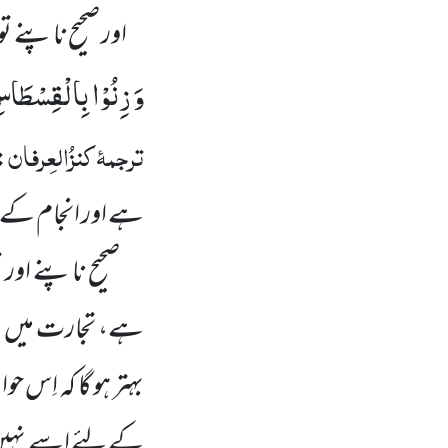
اور صحیح ناپنے 
وَ زِنُوْا بِالْقِسْطَاس
ترجمۂ
کنزُالعِرفان
:
ہے اور انجام کے 
صحیح ناپنے اور ت
ہے، تجارت میں
بہتر ہو گا کہ اِس 
کے لئے اسے نہی