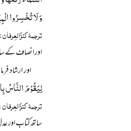
وَ لَا تُخْسِرُوا الْمِ
ترجمۂ
کنزُالعِرفان
:
اور انصاف کے ساتھ
اور ارشاد فرما
لِیَقُوْمَ النَّاسُ بِ
ترجمۂ
کنزُالعِرفان
:
ساتھ کتاب اور عدل 