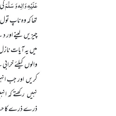
عَلَیْہِ وَاٰلِہ وَ سَلَّمَ
کی 
تھا کہ وہ ناپ تول
چیزیں
لینے اور د
میں
یہ آیات نازل
والوں
کیلئے خرابی
کریں
اور جب انہ
نہیں
رکھتے کہ انہ
ذرے ذرے کا حساب