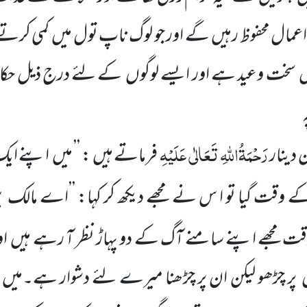
عمال محفوظ رہیں
گے اور جو لوگ ناپ تول میں
کمی کرتے
ں
سخت وعید ہے اور ایسے لوگوں
کے لئے درج ذیل حکا
رَحْمَۃُاللّٰہِ تَعَالٰی عَلَیْہِ
دینار
فرماتے ہیں : ’’ میں
اپنے ایک
کے
وقت گیا تو ا س نے مجھے دیکھ کر کہا: ’’اے مالک بن
ت مجھے اپنے سامنے آگ کے دو
پہاڑ نظر آ رہے ہیں
او
ں
پر چڑھو لیکن ان پر چڑھنا میرے لئے دشوار ہے۔میں