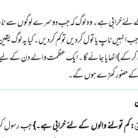
ے لئے خرابی ہے۔ وہ لوگ کہ جب دوسرے لوگوں سے ناپ
ب انہیں ناپ یا تول کردیں توکم کردیں۔ کیا یہ لوگ یقین 
ندہ کر کے)اٹھایا جائے گا ۔ ایک عظمت والے دن کے 
ین کے حضور کھڑے ہوں گے۔
َ
: کم تولنے والوں
کے لئے خرابی ہے۔}
جب رسولِ کر