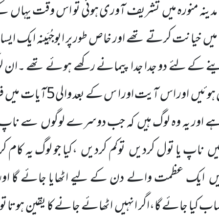
مدینہ منورہ میں
تشریف آوری ہوئی تو اس وقت یہاں
کے
 میں
خیانت کرتے تھے اور خاص طور پر ابوجُہَینہ ایک ای
ینے کے لئے دو جدا جدا پیمانے رکھے ہوئے تھے ۔ان ل
 ہوئیں
اور اس آیت اور ا س کے بعد والی
5
آیات میں
فر
 ہے اور یہ وہ لوگ ہیں
کہ جب دوسرے لوگوں
سے ناپ 
یں
ناپ یا تول کردیں
توکم کردیں
،کیا جو لوگ یہ کام 
یں
ایک عظمت والے دن کے لیے اٹھایا جائے گا ا
 کیا جائے گا،اگر انہیں
اٹھائے جانے کا یقین ہوتا ت