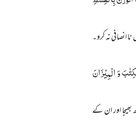
ں
نا انصافی نہ کرو۔
لْكِتٰبَ وَ الْمِیْزَانَ
بھیجا اور ان کے