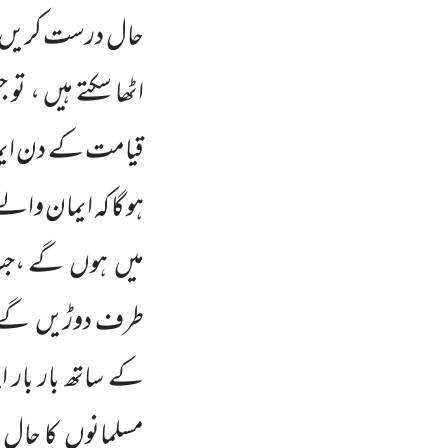
حال درست کریں 
اٹھا سکتے ہیں ، تو
قیامت کے دن ایم
ہو گا کہ ایمان وال
میں
ہوں
گے ،جب ج
طرف دوڑیں
گے ا
کے ساتھ بار بار ا
مسلمانوں
کا حال 