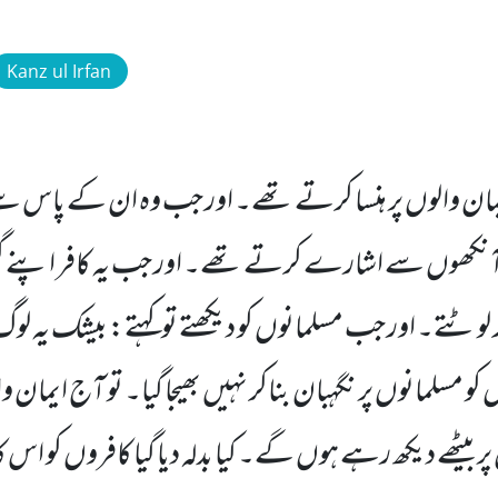
Kanz ul Irfan
مان والوں پر ہنسا کرتے تھے۔ اور جب وہ ان کے پاس سے
آنکھوں سے اشارے کرتے تھے۔ اور جب یہ کافر اپنے گ
ر لوٹتے۔ اور جب مسلمانوں کو دیکھتے توکہتے: بیشک یہ لو
 کو مسلمانوں پر نگہبان بناکر نہیں بھیجا گیا۔ تو آج ایمان 
 بیٹھے دیکھ رہے ہوں گے۔ کیا بدلہ دیا گیا کافروں کو اس ک