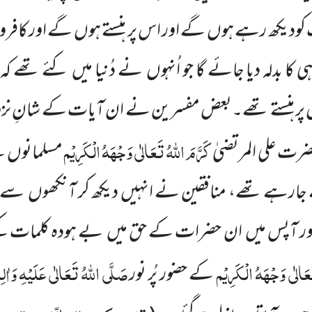
کودیکھ رہے ہوں
گے اور اس پر ہنستے ہوں
گے اور کافر
ا بدلہ دیا جائے گا جو اُنہوں
نے دُنیا میں
کئے تھے کہ 
 پر ہنستے تھے۔بعض
مفسرین نے ان آیات کے شانِ نز
کَرَّمَ اللّٰہُ تَعَالٰی وَجْہَہُ الْکَرِیْم
ضرت علی المرتضیٰ
مسلمانوں 
ارہے تھے، منافقین نے انہیں دیکھ کر آنکھوں
سے ا
ور آپس میں
ان حضرات کے حق میں
بے ہودہ کلمات کہ
تَعَالٰی وَجْہَہُ الْکَرِیْم
صَلَّی اللّٰہُ تَعَالٰی عَلَیْہِ وَاٰلِ
کے حضور پُر نور