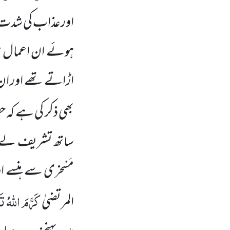
اورعذاب کی شدت 
ہوئے ان اعمال ہی ک
اڑاتے تھے اور ان
بھی ذکر کی ہے کہ ح
ساتھ تشریف لے ج
مَسْخری سے ہنسے ا
کَرَّمَ اللّٰہُ 
المرتضیٰ