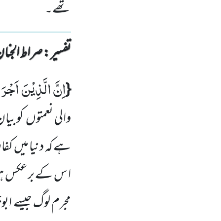
تھے۔
تفسیر : ‎صراط الجنان
اِنَّ الَّذِیْنَ اَجْرَ
{
والی نعمتوں
کو بیان
ہے کہ دنیا میں
کفا
ا س کے برعکس ہو 
مجرم لوگ جیسے ابو