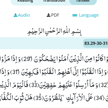
Reading
Translation
Tafseer
Audio
PDF
Language
بِسْمِ اللّٰهِ الرَّحْمٰنِ الرَّحِیْمِ
83.29-30-31
اِنَّ الَّذِیْنَ اَجْرَمُوْا كَانُوْا مِنَ الَّذِیْنَ اٰمَنُوْا یَضْحَكُوْ
یَتَغَامَزُوْنَ٘ ۖ (30) وَ اِذَا ان
هٰۤؤُلَآءِ لَضَآلُّوْنَۙ (32) وَ مَاۤ اُرْسِلُوْا عَلَیْهِمْ حٰف
الْكُفَّارِ یَضْحَكُوْنَۙ (34) عَلَى الْاَرَآىٕكِۙ-یَنْظُرُوْنَﭤ(35) ه