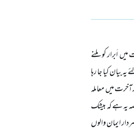
 میں
اَبرار کو ملنے
یہ بیان کیا جا رہا
ور آخرت میں
معاملہ
صہ یہ ہے کہ بیشک
ردار ایمان والوں