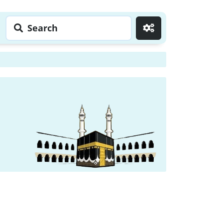
Search
Go