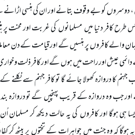
، دوسروں
کو بے وقوف بتانے اور ان کی ہنسی اڑانے سے 
 جس طرح کافر دنیا میں
مسلمانوں
کی غربت اور محنت پر ہن
ان والے کافروں
پر ہنسیں
گے اور قیامت کے دن معام
ے دائمی عیش اور راحت میں
ہوں
گے اور کافر ذلت و خوار
ہنم کا دروازہ کھولا جائے گا تو کافر جہنم سے نکلنے 
ور جب وہ دروازہ کے قریب پہنچیں
گے تو دروازہ بند
یسا ہی ہوگا اور کافروں
کی یہ حالت دیکھ کر مسلمان اُن 
یہ ہوگا کہ وہ جنت میں
جواہرات کے تختوں
پر بیٹھ کر کف