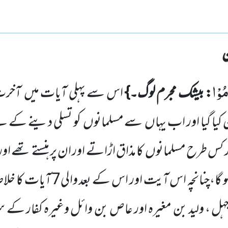
مُوْا
: بیشک مجرم لوگ۔}
اس سے پہلی آیات میں
آخرت
 کیا گیا اور اب یہاں
سے مسلمانوں
کو تسلی دینے کے لئے 
ر کس طرح مسلمانوں
کا مذاق اڑاتے اور ان پر ہنستے تھے ا
گا،چنانچہ اس آیت اور اس کے بعد والی
7
آیات کا خلا
جہل ، ولید بن مغیرہ اور عاص بن وائل وغیرہ کفار کے س