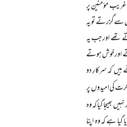
یب مؤمنین پر
سے گزرتے تو یہ
تھے اور جب یہ
تے اور خوش ہوتے
ے ہیں
کہ سرکارِ دو
خرت کی امیدوں
پر
ر نہیں
بھیجا گیا کہ وہ
ا گیا ہے کہ وہ اپنا