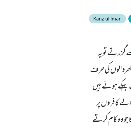
Kanz ul Iman
 گزرتے تو یہ
ھروالوں کی طرف
گ بہکے ہوئے ہیں
والے کافروں پر
ا جو وہ کام کرتے