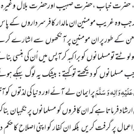
، حضرت خباب ،حضرت صہیب اورحضرت بلال وغیرہ غر
ر جب وہ غریب مومنین ان مالدار کافر سرداروں
کے پاس 
ن کے طور پر ان مومنین پر آنکھوں
سے اشارے کرتے 
و لوٹتے تومسلمانوں
کو برا کہہ کر آپس میں
اُن کی ہنسی بنا
جب مسلمانوں
کو دیکھتے توکہتے: بیشک یہ لوگ بہکے ہوئ
عَلَیْہِ وَاٰلِہ وَ سَلَّمَ
پر ایمان لے
آئے اور دنیا کی لذتوں
کو آ
ٰ ارشاد فرماتا ہے کہ ان کافروں
کو مسلمانوں
پر نگہبان بناک
 اعمال پر گرفت کریں
بلکہ ان کفار کو اپنی اصلاح کا حکم دی