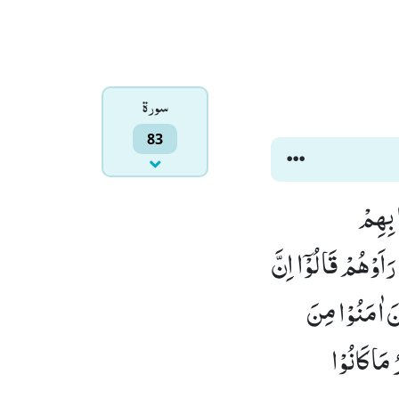
سورۃ
83
نَ٘ ۖ (29) وَ اِذَا مَرُّوْا بِهِمْ
ْقَلَبُوْۤا اِلٰۤى اَهْلِهِمُ انْقَلَبُوْا فَـكِهِیْنَ٘ ۖ (31) وَ اِذَا رَاَوْهُمْ قَالُوْۤا اِنَّ
ِظِیْنَﭤ(33) فَالْیَوْمَ الَّذِیْنَ اٰمَنُوْا مِنَ
َلْ ثُوِّبَ الْكُفَّارُ مَا كَانُوْا