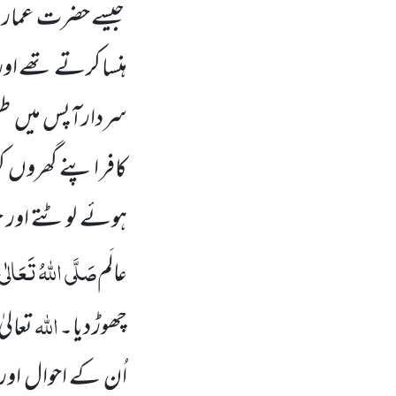
جیسے حضرت عمار
ہنسا کرتے تھے او
سردارآپس میں
طع
کافر اپنے گھروں
ک
ہوئے لوٹتے
اور 
صَلَّی اللّٰہُ تَعَالٰی 
عالَم
اللّٰہ
چھوڑ دیا۔
تعالی
اُن کے احوال اور