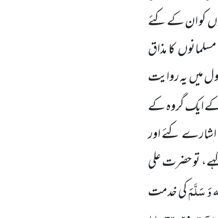
وں
کو ان کے کئے
مسلمانوں
کا مذاق
ول میں
یہ روایت
کے ایک گروہ کے
شارے کئے اور
ے، تو حضرت علی
ہ وَ سَلَّمَ
کی خدمت