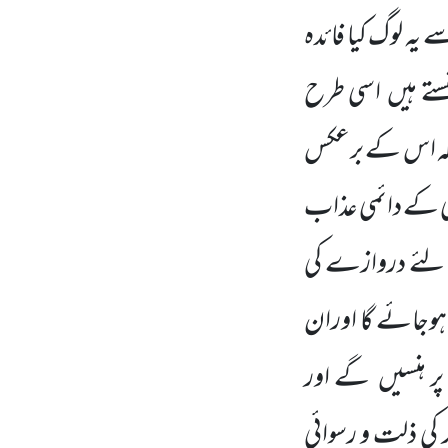
یہ لوگ کیا فائدہ
ستے ہیں
اسی طرح
لہ اس کے برعکس
ی کے دائمی عذاب
کے لئے دروازے کی
 ہوجائے گا اوران
پر ہنسیں
گے اور
ار کی ذلت و رسوائی