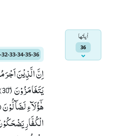
اٰياتها
36
-32-33-34-35-36