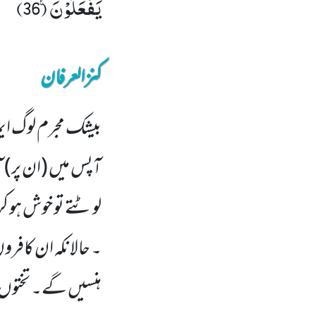
یَفْعَلُوْنَ۠ (36)
کنزالعرفان
بیشک مجرم لوگ ای
آپس میں (ان پر) 
لوٹتے تو خوش ہو ک
۔ حالانکہ ان کافروں
ہنسیں گے۔ تختوں پر