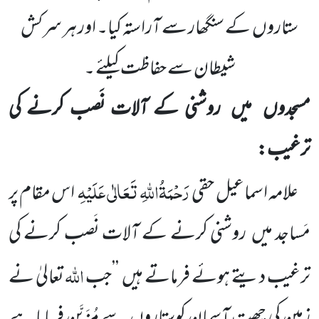
ستاروں
کے سنگھار سے آراستہ کیا۔ اور ہر سرکش
شیطان سے حفاظت کیلئے ۔
مسجدوں
میں
روشنی کے آلات نَصب کرنے کی
ترغیب:
رَحْمَۃُاللّٰہِ تَعَالٰی عَلَیْہِ
علامہ اسماعیل حقی
اس مقام پر
مَساجد میں
روشنی کرنے
کے آلات نَصب کرنے کی
اللّٰہ
ترغیب
دیتے ہوئے فرماتے ہیں
’’جب
تعالیٰ نے
زمین کی چھت آسمان کوستاروں
سے مُزَیَّن فرمایا ہے