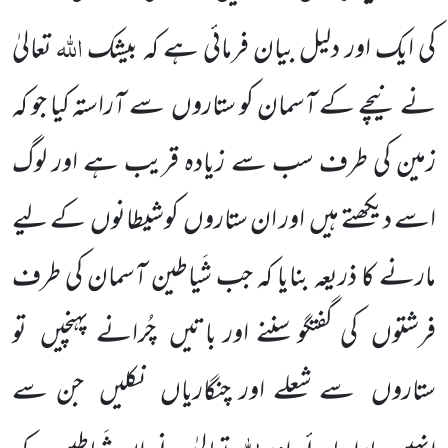
اللّٰہ
کی ایک اور دلیل بیان فرمائی ہے کہ بیشک
تعالیٰ
نے نیچے کے آسمان کو ستاروں
سے
آراستہ کیا جو کہ
زمین کی طرف سب سے زیادہ قریب ہے اور لوگ
اسے دیکھتے ہیں
اور ان ستاروں
کوشیطانوں
کے لیے
مارنے کا ذریعہ بنایا کہ جب شَیاطین آسمان کی طرف
فرشتوں
کی گفتگو سننے اور باتیں
چُرانے پہنچیں
تو
ستاروں
سے شعلے اور چنگاریاں
نکلیں
جن سے