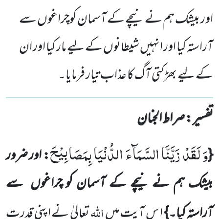
اور بیشک ہم نے نیچے کے آسمان کوچراغوں سے
آراستہ کیا اور انہیں شیطانوں کے لیے مار کیا اور ان
کے لیے بھڑکتی آگ کا عذاب تیار فرمایا۔
تفسیر : ‎صراط الجنان
وَ لَقَدْ زَیَّنَّا السَّمَآءَ الدُّنْیَا بِمَصَابِیْحَ
{
: اور ضرور
بیشک ہم نے نیچے کے آسمان کو چراغوں
سے
اللّٰہ
آراستہ کیا۔}
ا س آیت
میں
تعالیٰ نے اپنی قدرت