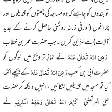
تو بندوں
کو چاہئے
کہ وہ مساجد کی چھتوں
کو قندیلوں
اور
چراغوں
(اورفی زمانہ روشنی حاصل کرنے کے جدید
آلات)
سے مُزَیَّن کریں ۔جب
حضرت عمر بن خطاب
رَضِیَ اللّٰہُ تَعَالٰی عَنْہُ
نے نمازِ تراویح میں
لوگوں
کو
رَضِیَ اللّٰہُ تَعَالٰی عَنْہُ
حضرت اُبی بن کعب
کے پیچھے اکٹھا
کیا تو مسجد میں
قندیلیں
لٹکائیں ، انہیں
دیکھ کر حضرت
کَرَّمَ اللّٰہُ تَعَالٰی وَجْہَہُ الْکَرِیْم
علی المرتضیٰ
نے