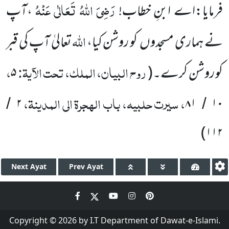
رَضِیَ اللّٰہُ تَعَالٰی عَنْہُ
فرمایا:اے ابنِ خطاب!
،آپ
اللّٰہ
نے ہماری مسجدوں
کو روشن کیا،
تعالیٰ آپ کی قبر
روح البیان، الملک، تحت الآیۃ:
،
کو روشن کرے۔
(
۵
، سیرت حلبیہ، باب الہجرۃ الی المدینۃ،
۲
۸۱
۱۰
/
/
)
۱۱۲
Next
Ayat
Prev
Ayat
Copyright © 2026 by I.T Department of Dawat-e-Islami.