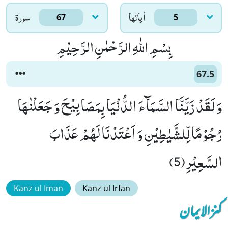
اٰياتها
سورۃ
67
5
بِسْمِ اللّٰهِ الرَّحْمٰنِ الرَّحِیْمِ
67.5
وَ لَقَدْ زَیَّنَّا السَّمَآءَ الدُّنْیَا بِمَصَابِیْحَ وَ جَعَلْنٰهَا
رُجُوْمًا لِّلشَّیٰطِیْنِ وَ اَعْتَدْنَا لَهُمْ عَذَابَ
السَّعِیْرِ(5)
Kanz ul Iman
Kanz ul Irfan
کنزالایمان