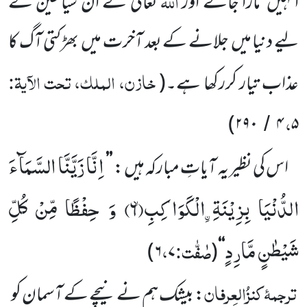
اللّٰہ
انہیں
مارا جائے اور
تعالیٰ نے ان شَیاطین کے
لیے دنیا میں
جلانے کے بعد آخرت میں
بھڑکتی آگ کا
خازن، الملک، تحت الآیۃ:
عذاب تیار کررکھا ہے۔
(
،
)
۲۹۰
۴
۵
/
اِنَّا زَیَّنَّا السَّمَآءَ
اس کی نظیر یہ آیاتِ مبارکہ ہیں :
’’
الدُّنْیَا بِزِیْنَةِ ﹰالْكَوَاكِبِۙ(
۶)
وَ حِفْظًا مِّنْ كُلِّ
شَیْطٰنٍ مَّارِدٍ
صٰفّٰت:
،
)
۶
۷
(
‘‘
ترجمۂ
کنزُالعِرفان
: بیشک ہم نے نیچے کے آسمان کو