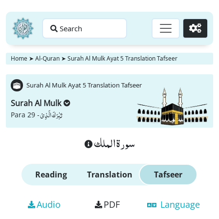
Search
Go
Home
➤
Al-Quran
➤
Surah Al Mulk Ayat 5 Translation Tafseer
Surah Al Mulk Ayat 5 Translation Tafseer
Surah Al Mulk
تَبٰرَكَ الَّذِیْ
Para 29 -
سورة الملك
Reading
Translation
Tafseer
Audio
PDF
Language