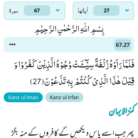
اٰياتها
سورۃ
67
27
بِسْمِ اللّٰهِ الرَّحْمٰنِ الرَّحِیْمِ
67.27
فَلَمَّا رَاَوْهُ زُلْفَةً سِیْٓــٴَـتْ وُجُوْهُ الَّذِیْنَ كَفَرُوْا وَ
قِیْلَ هٰذَا الَّذِیْ كُنْتُمْ بِهٖ تَدَّعُوْنَ(27)
Kanz ul Iman
Kanz ul Irfan
کنزالایمان
پھر جب اسے پاس دیکھیں گے کافروں کے منہ بگڑ