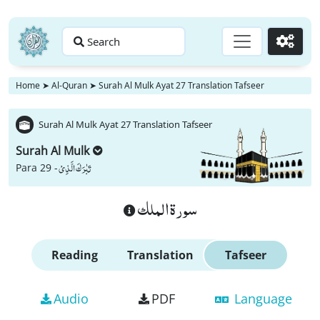
Search
Go
Home
➤
Al-Quran
➤
Surah Al Mulk Ayat 27 Translation Tafseer
Surah Al Mulk Ayat 27 Translation Tafseer
Surah Al Mulk
تَبٰرَكَ الَّذِیْ
Para 29 -
سورة الملك
Reading
Translation
Tafseer
Audio
PDF
Language