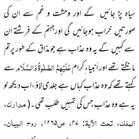
سیاہ پڑ جائیں
گے اور وحشت و غم سے ان کی
صورتیں
خراب ہوجائیں
گی اورجہنم کے فرشتے ان
سے کہیں
گے یہ وہ عذاب ہے جو مذاق کے طور پرتم
عَلَیْہِمُ الصَّلٰوۃُ وَالسَّلَام
مانگتے تھے
اور اَنبیاء ِکرام
سے
کہتے تھے کہ وہ عذاب کہاں
ہے جلدی لاؤ ،اب دیکھ لو
مدارک،
یہ ہے وہ عذاب جس کی
تمہیں
طلب تھی۔
(
الملک، تحت الآیۃ:
، ص
، روح البیان،
۱۲۶۵
۲۷