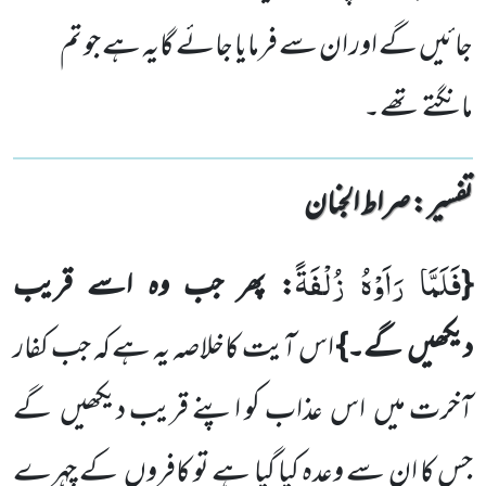
جائیں گے اور ان سے فرمایا جائے گایہ ہے جو تم
مانگتے تھے۔
تفسیر : ‎صراط الجنان
فَلَمَّا رَاَوْهُ زُلْفَةً
{
: پھر جب وہ اسے قریب
دیکھیں
گے۔}
اس آیت کاخلاصہ یہ ہے کہ جب کفار
آخرت میں
اس عذاب
کو اپنے قریب دیکھیں
گے
جس کا ان سے وعدہ کیا گیا ہے تو کافروں
کے چہرے