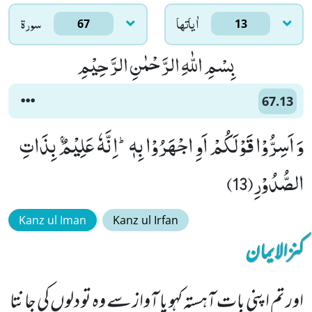
اٰياتها
سورۃ
67
13
بِسْمِ اللّٰهِ الرَّحْمٰنِ الرَّحِیْمِ
67.13
وَ اَسِرُّوْا قَوْلَكُمْ اَوِ اجْهَرُوْا بِهٖؕ-اِنَّهٗ عَلِیْمٌۢ بِذَاتِ
الصُّدُوْرِ(13)
Kanz ul Iman
Kanz ul Irfan
کنزالایمان
اور تم اپنی بات آہستہ کہو یا آواز سے وہ تو دلوں کی جانتا