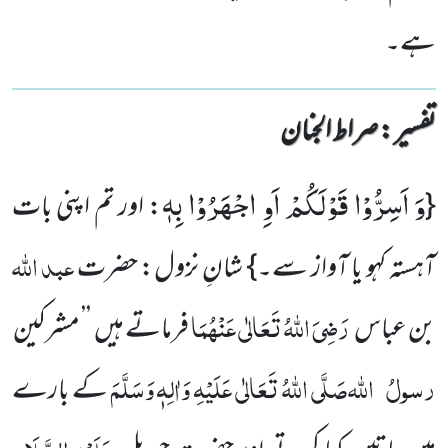
ہے۔
تفسیر : ‎صراط الجنان
وَ اَسِرُّوْا قَوْلَكُمْ اَوِ اجْهَرُوْا بِهٖ
{
: اور تم اپنی بات
عبد
اللّٰہ
آہستہ کہو یا آواز سے۔} شانِ نزول: حضرت
رَضِیَ اللّٰہُ تَعَالٰی عَنْہُمَا
بن عباس
فرماتے ہیں ’’ مشرکین
رسولُ
اللّٰہ
صَلَّی اللّٰہُ تَعَالٰی عَلَیْہِ وَاٰلِہٖ وَسَلَّمَ
کے بارے
عَلَیْہِ
السَّلَام