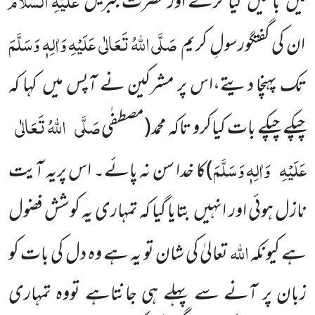
میں باتیں کیا کرتے اور حضرت جبریل
صَلَّی اللّٰہُ تَعَالٰی عَلَیْہِ وَاٰلِہٖ وَسَلَّمَ
ان کی گفتگورسولِ کریم
تک پہنچا دیتے،اس پر مشرکین نے آپس میں کہا کہ
صَلَّی
اللّٰہُ تَعَالٰی
چپکے چپکے بات کیاکرو تاکہ محمد
(مصطفٰی
عَلَیْہِ
وَاٰلِہٖ وَسَلَّمَ
)
کا خدا سن نہ پائے۔ اس پریہ آیت
نازل ہوئی اور انہیں بتایا گیا کہ تمہاری یہ کوشش فضول
اللّٰہ
ہے کیونکہ
تعالیٰ کی شان تو یہ ہے وہ دل کی بات کو
زبان پر آنے سے پہلے ہی جانتاہے تووہ تمہاری