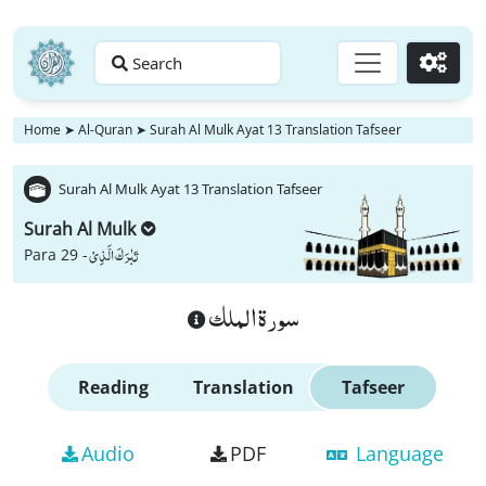
Search
Go
Home
➤
Al-Quran
➤
Surah Al Mulk Ayat 13 Translation Tafseer
Surah Al Mulk Ayat 13 Translation Tafseer
Surah Al Mulk
تَبٰرَكَ الَّذِیْ
Para 29 -
سورة الملك
Reading
Translation
Tafseer
Audio
PDF
Language