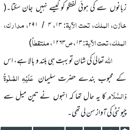
زبانوں سے کی ہوئی گفتگو کو کیسے نہیں جان سکتا۔
(
خازن، الملک، تحت الآیۃ:
،
، مدارک،
۲۹۱
۴
۱۳
/
الملک، تحت الآیۃ:
، ص
، ملتقطاً
)
۱۲۶۳
۱۳
اللّٰہ
تعالیٰ کی شان تو بہت ہی بلند و بالا ہے، اس
عَلَیْہِ
الصَّلٰوۃُ
کے محبوب بندے حضرت سلیمان
وَالسَّلَام
کا یہ حال تھا کہ انہوں نے تین میل سے
چیونٹی کی آواز سن لی تھی۔