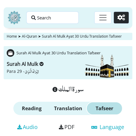
Search
Go
Home
➤
Al-Quran
➤
Surah Al Mulk Ayat 30 Urdu Translation Tafseer
Surah Al Mulk Ayat 30 Urdu Translation Tafseer
Surah Al Mulk
تَبٰرَكَ الَّذِیْ
Para 29 -
سورة الملك
Reading
Translation
Tafseer
Audio
PDF
Language