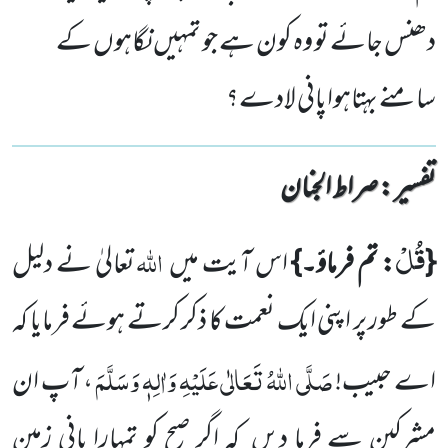
دھنس جائے تو وہ کون ہے جو تمہیں نگاہوں کے
سامنے بہتاہواپانی لادے؟
تفسیر : ‎صراط الجنان
قُلْ
اللّٰہ
{
: تم فرماؤ۔}
اس آیت میں
تعالیٰ نے دلیل
کے طور پر اپنی ایک نعمت کا ذکر کرتے ہوئے فرمایا کہ
صَلَّی اللّٰہُ تَعَالٰی عَلَیْہِ وَاٰلِہٖ وَسَلَّمَ
اے حبیب!
، آپ ان
مشرکین سے فرما دیں
کہ اگر صبح کو تمہارا
پانی زمین