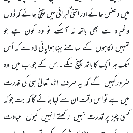
میں
دھنس جائے اور اتنی گہرائی
میں
پہنچ جائے کہ ڈول
وغیرہ سے بھی ہاتھ نہ آسکے تو وہ کون ہے جو
تمہیں
نگاہوں
کے سامنے بہتاہواپانی لادے کہ اُس
تک ہر ایک کا ہاتھ پہنچ سکے۔اس کے جواب میں
وہ
اللّٰہ
ضرورکہیں
گے کہ یہ صرف
تعالیٰ ہی کی قدرت
میں
ہے تو اس
وقت ان سے کہا جائے گا کہ بت جو کہ
کسی چیز پر قدرت نہیں
رکھتے انہیں
کیوں
عبادت