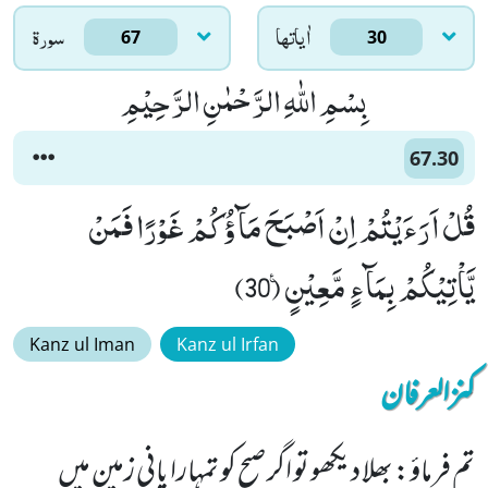
اٰياتها
سورۃ
67
30
بِسْمِ اللّٰهِ الرَّحْمٰنِ الرَّحِیْمِ
67.30
قُلْ اَرَءَیْتُمْ اِنْ اَصْبَحَ مَآؤُكُمْ غَوْرًا فَمَنْ
یَّاْتِیْكُمْ بِمَآءٍ مَّعِیْنٍ۠ (30)
Kanz ul Iman
Kanz ul Irfan
کنزالعرفان
تم فرماؤ: بھلا دیکھو تو اگر صبح کو تمہارا پانی زمین میں