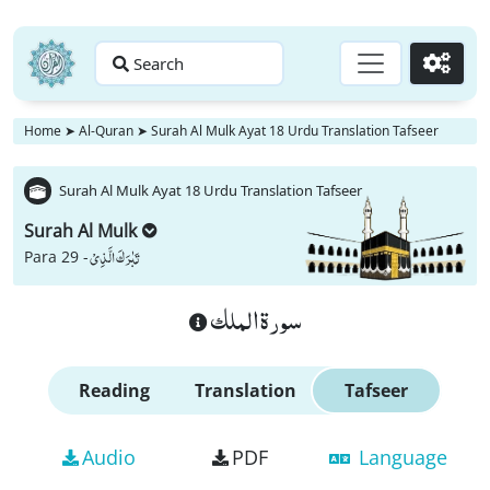
Search
Go
Home
➤
Al-Quran
➤
Surah Al Mulk Ayat 18 Urdu Translation Tafseer
Surah Al Mulk Ayat 18 Urdu Translation Tafseer
Surah Al Mulk
تَبٰرَكَ الَّذِیْ
Para 29 -
سورة الملك
Reading
Translation
Tafseer
Audio
PDF
Language