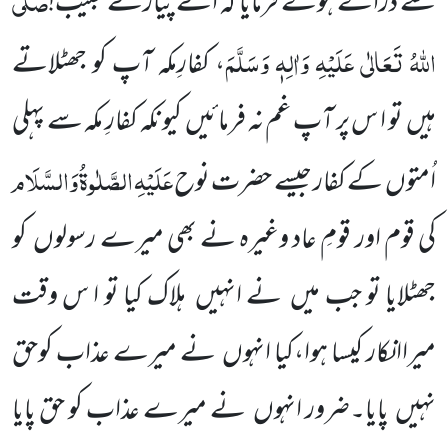
سے ڈراتے ہوئے فرمایا کہ اے پیارے
حبیب!
اللّٰہُ تَعَالٰی عَلَیْہِ وَاٰلِہٖ وَسَلَّمَ
، کفارِمکہ آپ کو جھٹلاتے
ہیں
تو ا س پر آپ غم نہ فرمائیں
کیونکہ کفارِ مکہ سے پہلی
عَلَیْہِ
الصَّلٰوۃُ
وَالسَّلَام
اُمتوں
کے کفار جیسے حضرت نوح
کی قوم اور قومِ عاد وغیرہ نے بھی میرے رسولوں
کو
جھٹلایا تو جب میں
نے
انہیں
ہلاک کیا تو ا س وقت
میراانکار کیسا ہوا،کیا انہوں
نے میرے عذاب کوحق
نہیں
پایا۔ضرور انہوں
نے میرے عذاب کو حق پایا