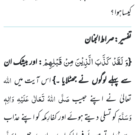
کیساہوا ؟
تفسیر : ‎صراط الجنان
وَ لَقَدْ كَذَّبَ الَّذِیْنَ مِنْ قَبْلِهِمْ
{
: اور بیشک ان
اللّٰہ
سے پہلے لوگوں
نے جھٹلایا ۔}
اس آیت میں
صَلَّی اللّٰہُ تَعَالٰی عَلَیْہِ وَاٰلِہٖ
تعالیٰ نے اپنے
حبیب
وَسَلَّمَ
کو تسلی دیتے ہوئے اور کفارِمکہ کو اپنے عذاب
صَلَّی