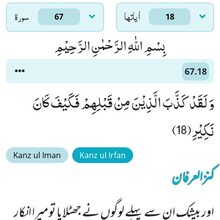
اٰياتها
سورۃ
67
18
بِسْمِ اللّٰهِ الرَّحْمٰنِ الرَّحِیْمِ
67.18
وَ لَقَدْ كَذَّبَ الَّذِیْنَ مِنْ قَبْلِهِمْ فَكَیْفَ كَانَ
نَكِیْرِ(18)
Kanz ul Iman
Kanz ul Irfan
کنزالعرفان
اور بیشک ان سے پہلے لوگوں نے جھٹلایا تومیرا انکار