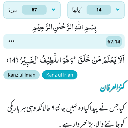
اٰياتها
سورۃ
67
14
بِسْمِ اللّٰهِ الرَّحْمٰنِ الرَّحِیْمِ
67.14
اَلَا یَعْلَمُ مَنْ خَلَقَؕ-وَ هُوَ اللَّطِیْفُ الْخَبِیْرُ۠ (14)
Kanz ul Iman
Kanz ul Irfan
کنزالعرفان
کیا جس نے پیدا کیاوہ نہیں جانتا؟ حالانکہ وہی ہر باریکی
کو جاننے والا،بڑا خبردار ہے۔