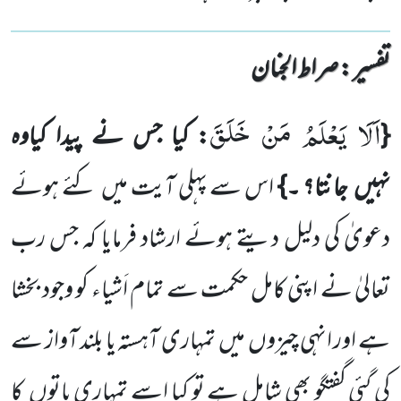
تفسیر : ‎صراط الجنان
اَلَا یَعْلَمُ مَنْ خَلَقَ
{
: کیا جس نے پیدا کیاوہ
نہیں
جانتا؟ ۔}
اس سے پہلی آیت میں
کئے ہوئے
دعویٰ کی دلیل دیتے ہوئے ارشاد فرمایا کہ جس رب
تعالیٰ نے اپنی کامل حکمت سے تمام اَشیاء کو وجود بخشا
ہے اور انہی چیزوں
میں
تمہاری آہستہ یا بلند آواز سے
کی گئی گفتگو بھی شامل ہے تو کیا اسے تمہاری باتوں
کا