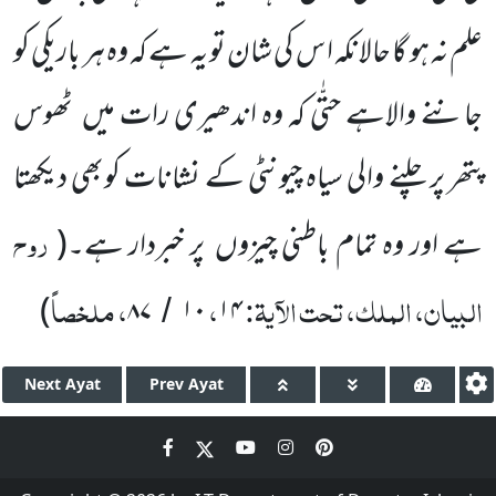
علم نہ ہو گا حالانکہ ا س کی شان تو یہ ہے کہ وہ ہر باریکی کو
جاننے والاہے حتّٰی کہ وہ اندھیری رات میں
ٹھوس
پتھر پر چلنے والی سیاہ چیونٹی کے نشانات کوبھی دیکھتا
روح
ہے اور وہ تمام باطنی چیزوں
پر خبردار ہے۔
(
البیان، الملک، تحت الآیۃ:
،
، ملخصاً
)
۸۷
۱۰
۱۴
/
Next
Ayat
Prev
Ayat