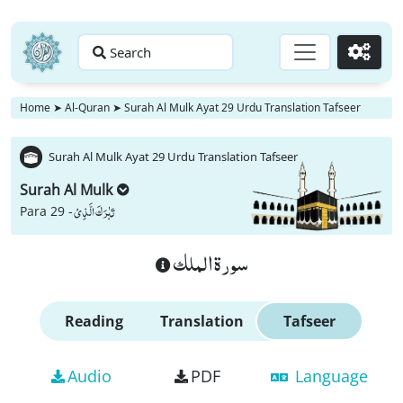
Search
Go
Home
➤
Al-Quran
➤
Surah Al Mulk Ayat 29 Urdu Translation Tafseer
Surah Al Mulk Ayat 29 Urdu Translation Tafseer
Surah Al Mulk
تَبٰرَكَ الَّذِیْ
Para 29 -
سورة الملك
Reading
Translation
Tafseer
Audio
PDF
Language