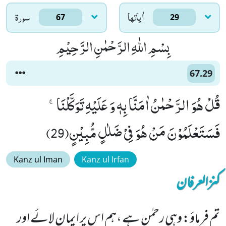
اٰياتها
سورۃ
67
29
بِسْمِ اللّٰهِ الرَّحْمٰنِ الرَّحِیْمِ
67.29
قُلْ هُوَ الرَّحْمٰنُ اٰمَنَّا بِهٖ وَ عَلَیْهِ تَوَكَّلْنَاۚ-
فَسَتَعْلَمُوْنَ مَنْ هُوَ فِیْ ضَلٰلٍ مُّبِیْنٍ(29)
Kanz ul Iman
Kanz ul Irfan
کنزالعرفان
تم فرماؤ: وہی رحمٰن ہے ،ہم اس پر ایمان لائے اور