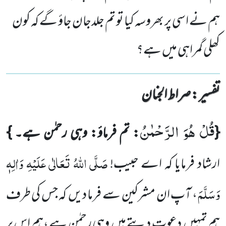
ہم نے اسی پر بھروسہ کیا تو تم جلدجان جاؤ گے کہ کون
کھلی گمراہی میں ہے؟
تفسیر : ‎صراط الجنان
قُلْ هُوَ الرَّحْمٰنُ
{
: تم فرماؤ: وہی رحمٰن ہے۔
}
صَلَّی اللّٰہُ تَعَالٰی عَلَیْہِ وَاٰلِہٖ
ارشاد فرمایا کہ اے حبیب
!
وَسَلَّمَ
، آپ ان
مشرکین
سے فرما دیں
کہ جس کی طرف
ہم تمہیں
دعوت دیتے ہیں
وہی رحمٰن ہے ،ہم اس پر