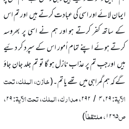
ایمان لائے اور اسی کی عبادت کرتے ہیں
اور تم اس
کے ساتھ کفر کرتے ہو اور ہم نے اسی پر بھروسہ
کرتے ہوئے اپنے تمام اُمور اس کے سپرد کر دئیے
ہیں
اورجب تم پر عذاب نازل ہو گا تو تم جلد جان جاؤ
خازن، الملک، تحت
گے کہ ہم گمراہی میں
تھے یا تم۔
(
الآیۃ:
،
، مدارک، الملک، تحت الآیۃ:
،
۲۹
۲۹۲
۴
۲۹
/
ص
، ملتقطاً
)
۱۲۶۵