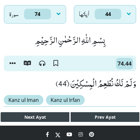
اٰياتها
سورۃ
74
44
بِسْمِ اللّٰهِ الرَّحْمٰنِ الرَّحِیْمِ
74.44
وَ لَمْ نَكُ نُطْعِمُ الْمِسْكِیْنَۙ (44)
Kanz ul Iman
Kanz ul Irfan
Next
Ayat
Prev
Ayat