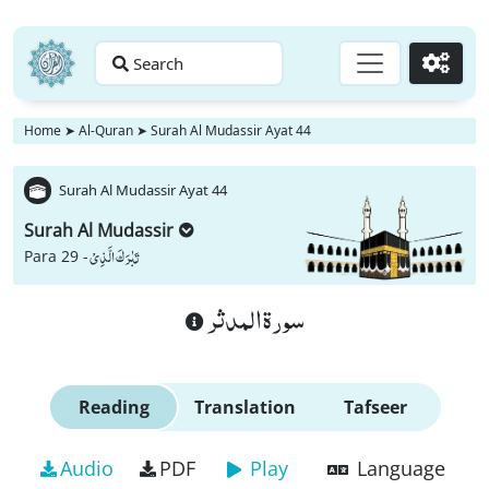
Search
Go
Home
➤
Al-Quran
➤
Surah Al Mudassir Ayat 44
Surah Al Mudassir Ayat 44
Surah Al Mudassir
تَبٰرَكَ الَّذِیْ
Para 29 -
سورة المدثر
Reading
Translation
Tafseer
Audio
PDF
Play
Language