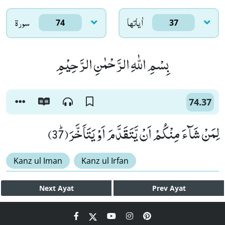
اٰياتها
سورۃ
74
37
بِسْمِ اللّٰهِ الرَّحْمٰنِ الرَّحِیْمِ
74.37
لِمَنْ شَآءَ مِنْكُمْ اَنْ یَّتَقَدَّمَ اَوْ یَتَاَخَّرَﭤ(37)
Kanz ul Iman
Kanz ul Irfan
Next
Ayat
Prev
Ayat