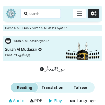
Search
Go
Home
➤
Al-Quran
➤
Surah Al Mudassir Ayat 37
Surah Al Mudassir Ayat 37
Surah Al Mudassir
تَبٰرَكَ الَّذِیْ
Para 29 -
سورة المدثر
Reading
Translation
Tafseer
Audio
PDF
Play
Language