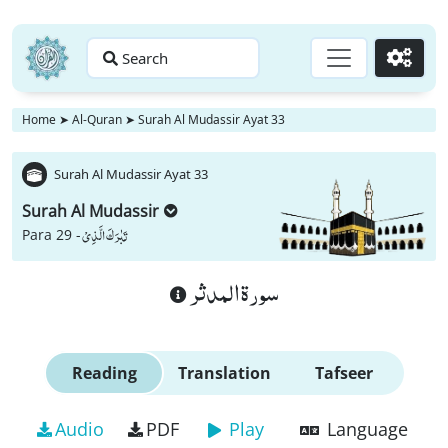
Search
Go
Home
➤
Al-Quran
➤
Surah Al Mudassir Ayat 33
Surah Al Mudassir Ayat 33
Surah Al Mudassir
تَبٰرَكَ الَّذِیْ
Para 29 -
سورة المدثر
Reading
Translation
Tafseer
Audio
PDF
Play
Language