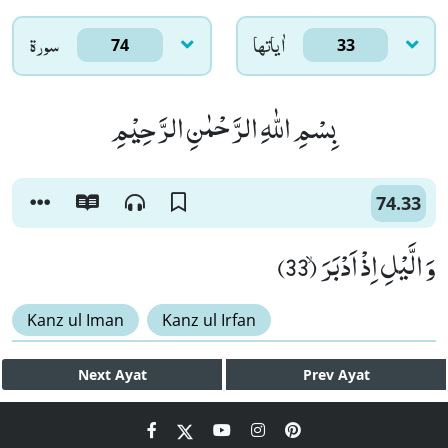
اٰياتها
سورۃ
74
33
بِسْمِ اللّٰهِ الرَّحْمٰنِ الرَّحِیْمِ
74.33
وَ الَّیْلِ اِذْ اَدْبَرَۙ (33)
Kanz ul Iman
Kanz ul Irfan
Next
Ayat
Prev
Ayat