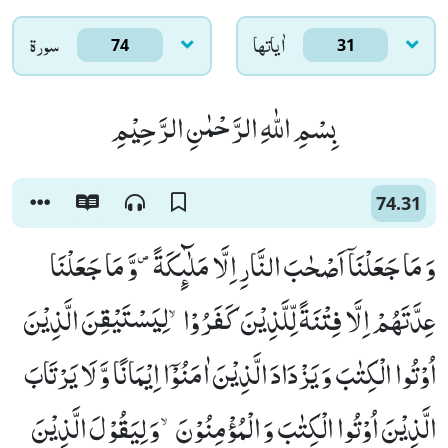
اٰياتها
سورۃ
74
31
بِسْمِ اللّٰهِ الرَّحْمٰنِ الرَّحِیْمِ
74.31
وَ مَا جَعَلْنَاۤ اَصْحٰبَ النَّارِ اِلَّا مَلٰٓىٕكَةً۪-وَّ مَا جَعَلْنَا
عِدَّتَهُمْ اِلَّا فِتْنَةً لِّلَّذِیْنَ كَفَرُوْاۙ-لِیَسْتَیْقِنَ الَّذِیْنَ
اُوْتُوا الْكِتٰبَ وَ یَزْدَادَ الَّذِیْنَ اٰمَنُوْۤا اِیْمَانًا وَّ لَا یَرْتَابَ
الَّذِیْنَ اُوْتُوا الْكِتٰبَ وَ الْمُؤْمِنُوْنَۙ-وَ لِیَقُوْلَ الَّذِیْنَ