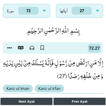
اٰياتها
سورۃ
72
27
بِسْمِ اللّٰهِ الرَّحْمٰنِ الرَّحِیْمِ
72.27
اِلَّا مَنِ ارْتَضٰى مِنْ رَّسُوْلٍ فَاِنَّهٗ یَسْلُكُ مِنْۢ بَیْنِ یَدَیْهِ
وَ مِنْ خَلْفِهٖ رَصَدًاۙ (27)
Kanz ul Iman
Kanz ul Irfan
Next
Ayat
Prev
Ayat