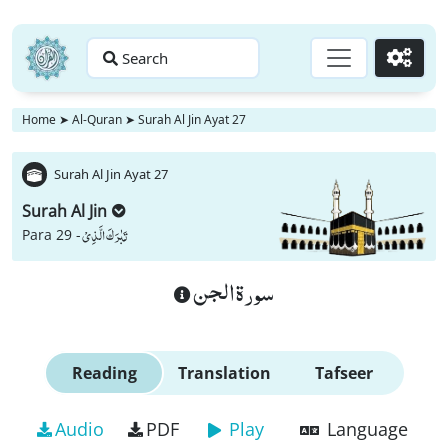
Search
Go
Home
➤
Al-Quran
➤
Surah Al Jin Ayat 27
Surah Al Jin Ayat 27
Surah Al Jin
تَبٰرَكَ الَّذِیْ
Para 29 -
سورة الجن
Reading
Translation
Tafseer
Audio
PDF
Play
Language