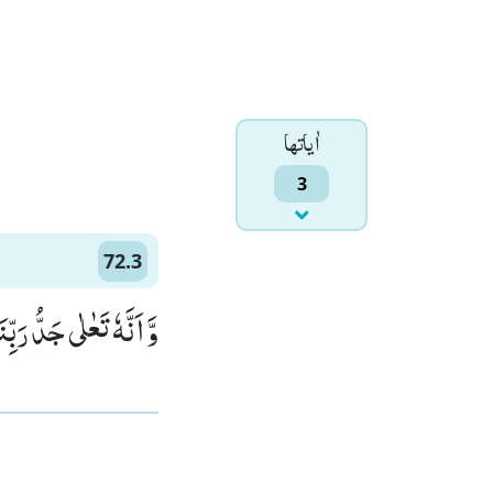
اٰياتها
3
72.3
وَّ اَنَّهٗ تَعٰلٰى جَدُّ رَب)