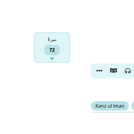
سورۃ
72
Kanz ul Iman