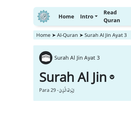
Read
Home
Intro
Quran
Home
➤
Al-Quran
➤
Surah Al Jin Ayat 3
Surah Al Jin Ayat 3
Surah Al Jin
تَبٰرَكَ الَّذِیْ
Para 29 -