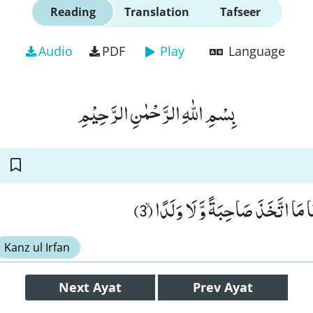
Reading
Translation
Tafseer
Audio
PDF
Play
Language
بِسْمِ اللّٰهِ الرَّحْمٰنِ الرَّحِیْمِ
ِّنَا مَا اتَّخَذَ صَاحِبَةً وَّ لَا وَلَدًاۙ (3
Kanz ul Irfan
Next
Ayat
Prev
Ayat