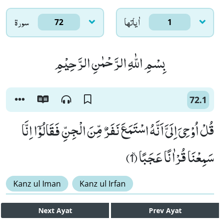
اٰياتها
سورۃ
72
1
بِسْمِ اللّٰهِ الرَّحْمٰنِ الرَّحِیْمِ
72.1
قُلْ اُوْحِیَ اِلَیَّ اَنَّهُ اسْتَمَعَ نَفَرٌ مِّنَ الْجِنِّ فَقَالُوْۤا اِنَّا
سَمِعْنَا قُرْاٰنًا عَجَبًاۙ (1)
Kanz ul Iman
Kanz ul Irfan
Next
Ayat
Prev
Ayat