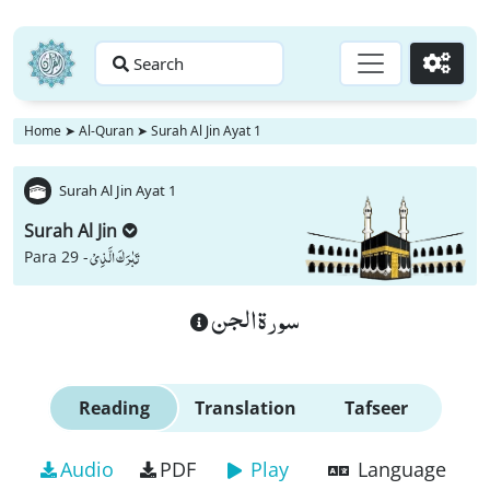
Search
Go
Home
➤
Al-Quran
➤
Surah Al Jin Ayat 1
Surah Al Jin Ayat 1
Surah Al Jin
تَبٰرَكَ الَّذِیْ
Para 29 -
سورة الجن
Reading
Translation
Tafseer
Audio
PDF
Play
Language