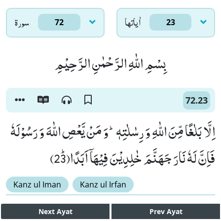
اٰياتها
سورۃ
72
23
بِسْمِ اللّٰهِ الرَّحْمٰنِ الرَّحِیْمِ
72.23
اِلَّا بَلٰغًا مِّنَ اللّٰهِ وَ رِسٰلٰتِهٖؕ-وَ مَنْ یَّعْصِ اللّٰهَ وَ رَسُوْلَهٗ
فَاِنَّ لَهٗ نَارَ جَهَنَّمَ خٰلِدِیْنَ فِیْهَاۤ اَبَدًاﭤ(23)
Kanz ul Iman
Kanz ul Irfan
Next
Ayat
Prev
Ayat