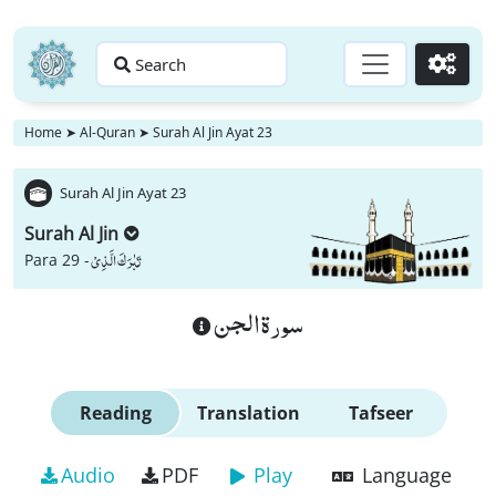
Search
Go
Home
➤
Al-Quran
➤
Surah Al Jin Ayat 23
Surah Al Jin Ayat 23
Surah Al Jin
تَبٰرَكَ الَّذِیْ
Para 29 -
سورة الجن
Reading
Translation
Tafseer
Audio
PDF
Play
Language