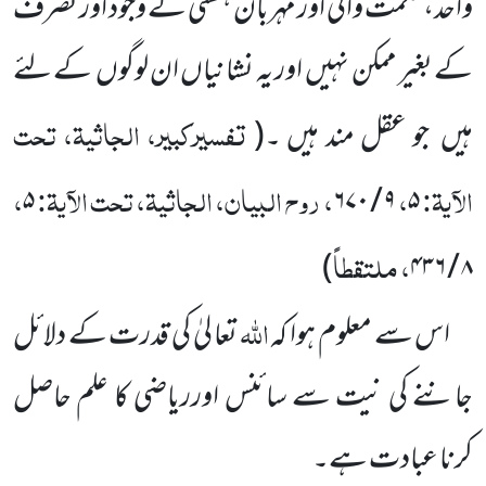
واحد، حکمت والی اور مہربان ہستی کے وجود اور تصرف
کے بغیر ممکن نہیں
اور یہ نشانیاں ان لوگوں
کے لئے
تفسیرکبیر، الجاثیۃ، تحت
ہیں
جو عقل مند ہیں ۔
(
الآیۃ:
،
، روح البیان، الجاثیۃ، تحت الآیۃ:
،
۵
۶۷۰
/
۹
۵
، ملتقطاً
)
۴۳۶
/
۸
اللہ
اس سے معلوم ہوا کہ
تعا لیٰ کی قدرت کے دلائل
جاننے کی نیت سے سائنس اورریاضی کا علم حاصل
کرنا
عبادت ہے۔