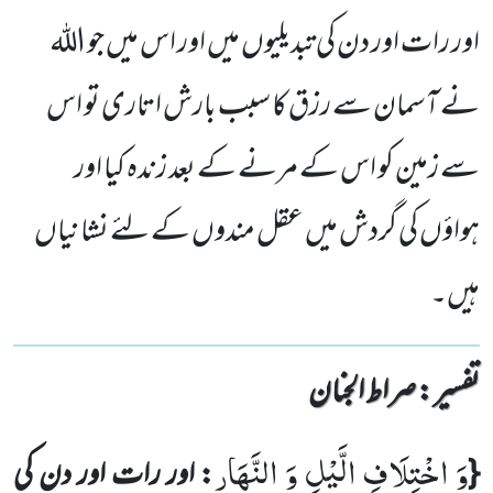
اور رات اور دن کی تبدیلیوں میں اور اس میں جو اللہ
نے آسمان سے رزق کا سبب بارش اتاری تو اس
سے زمین کو اس کے مرنے کے بعد زندہ کیا اور
ہواؤں کی گردش میں عقل مندوں کے لئے نشانیاں
ہیں۔
تفسیر : ‎صراط الجنان
وَ اخْتِلَافِ الَّیْلِ وَ النَّهَارِ
{
: اور رات اور دن کی