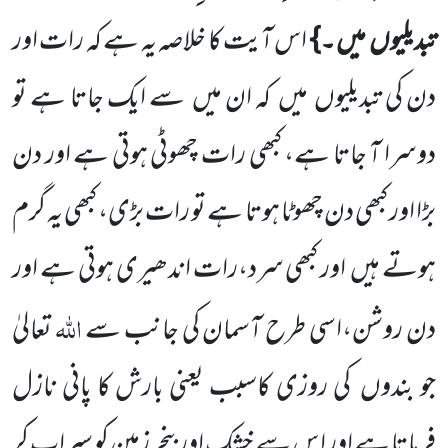
تبدیلیوں
میں ۔}
اس آیت کا خلاصہ یہ ہے کہ رات اور
دن کی تبدیلیوں
میں
کہ ان میں
سے ایک جاتا ہے تو
دوسرا آ جاتا ہے، کبھی رات چھوٹی ہوتی ہے اور دن
بڑا اور کبھی دن چھوٹا ہوتا ہے تو رات بڑی، کبھی یہ گرم
ہوتے ہیں
اور کبھی سرد،رات اندھیری ہوتی ہے اور
اللہ
دن روشن،اسی طرح آسمان کی جانب سے
تعالیٰ
جو بندوں
کی روزی کاسبب یعنی بارش کا پانی نازل
فرماتا ہے اور ا س سے خشک اور بنجر زمین کو سیراب کر