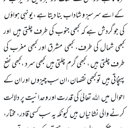
کے اسے سرسبز و شاداب بنا دیتا ہے ،یونہی ہواؤں
کی جو گردش ہے کہ کبھی جنوب کی طرف چلتی ہیں
اور
کبھی شمال کی طرف، کبھی مشرق اور کبھی مغرب کی
طرف چلتی ہیں ، کبھی گرم چلتی ہیں کبھی سرد ،کبھی نفع
پہنچاتی ہیں
تو کبھی نقصان،ان سب چیزوں
اور ان کے
اللہ
احوال میں
تعالیٰ کی قدرت اور وحدانیت پر دلالت
کرنے والی نشانیاں
ہیں
کیونکہ یہ سب کسی قادر، مختار،