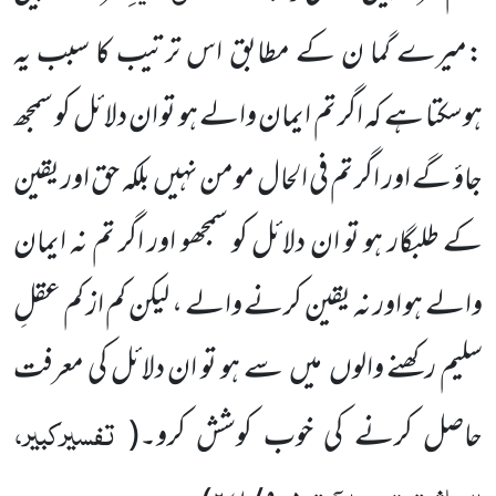
:میرے گما ن کے مطابق اس ترتیب کا سبب یہ
ہوسکتا ہے کہ اگر تم ایمان والے ہو تو ان دلائل کو سمجھ
جاؤ گے اور اگر تم فی الحال مومن نہیں
بلکہ حق اور یقین
کے طلبگار ہو تو ان دلائل کو سمجھو اور اگر تم نہ ایمان
والے ہو اور نہ یقین کرنے والے ، لیکن کم از کم عقلِ
سلیم رکھنے والوں
میں
سے ہو تو ان دلائل کی معرفت
تفسیرکبیر،
حاصل کرنے کی خوب کوشش کرو۔
(