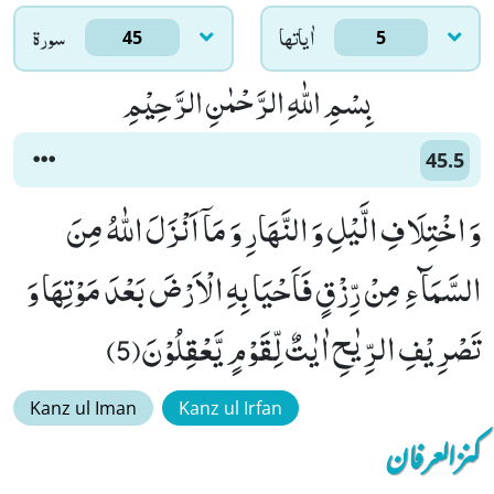
اٰياتها
سورۃ
45
5
بِسْمِ اللّٰهِ الرَّحْمٰنِ الرَّحِیْمِ
45.5
وَ اخْتِلَافِ الَّیْلِ وَ النَّهَارِ وَ مَاۤ اَنْزَلَ اللّٰهُ مِنَ
السَّمَآءِ مِنْ رِّزْقٍ فَاَحْیَا بِهِ الْاَرْضَ بَعْدَ مَوْتِهَا وَ
تَصْرِیْفِ الرِّیٰحِ اٰیٰتٌ لِّقَوْمٍ یَّعْقِلُوْنَ(5)
Kanz ul Iman
Kanz ul Irfan
کنزالعرفان