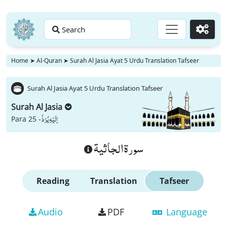
Search
Go
Home
➤
Al-Quran
➤
Surah Al Jasia Ayat 5 Urdu Translation Tafseer
Surah Al Jasia Ayat 5 Urdu Translation Tafseer
Surah Al Jasia
اِلَیْهِ یُرَدُّ
Para 25 -
سورة الجاثية
Reading
Translation
Tafseer
Audio
PDF
Language