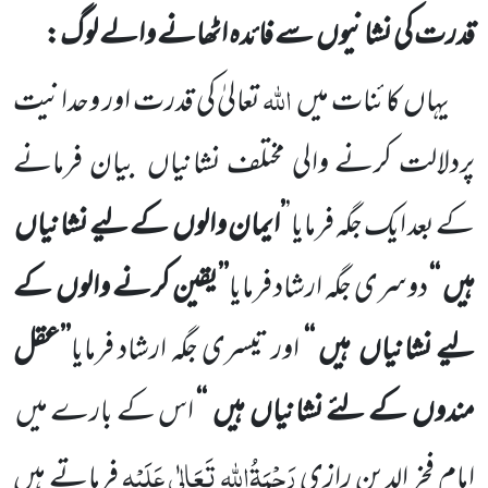
قدرت کی نشانیوں
سے فائدہ اٹھانے والے لوگ:
اللہ
یہاں کائنات میں
تعالیٰ کی قدرت اور وحدانیت
پردلالت کرنے والی مختلف نشانیاں
بیان فرمانے
کے بعد
ایک جگہ فرمایا’
’ایمان والوں
کے لیے نشانیاں
ہیں ‘‘
دوسری جگہ ارشاد فرمایا
’’یقین کرنے والوں
کے
لیے نشانیاں
ہیں ‘‘
اور تیسری جگہ ارشاد فرمایا
’’عقل
مندوں
کے لئے نشانیاں
ہیں
‘‘
اس کے بارے میں
رَحْمَۃُاللہ تَعَالٰی عَلَیْہِ
امام فخر الدین رازی
فرماتے ہیں