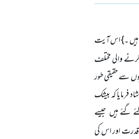
 ہیں ۔} اس آیت
کرنے والی مختلف
یوں سے حقیقی طور
اد فرمایا کہ بیشک
ئے گئے ہیں جیسے
ی قدرت اور اس کی