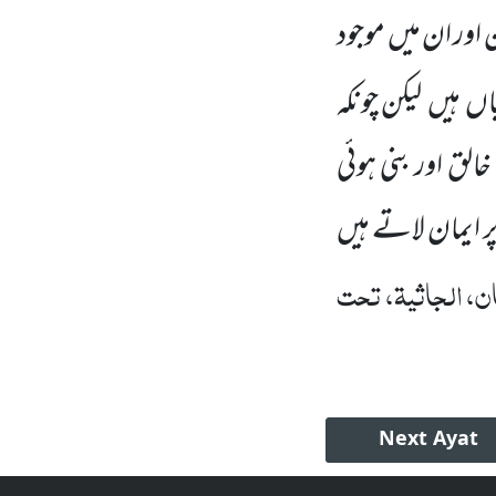
 اور ان میں موجود
اں ہیں لیکن چونکہ
ق اور بنی ہوئی
 ایمان لاتے ہیں
ان، الجاثیۃ، تحت
Next
Ayat