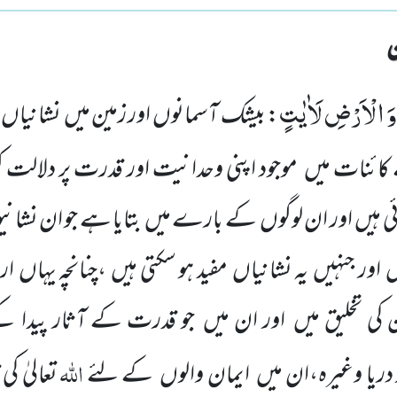
وَ الْاَرْضِ لَاٰیٰتٍ
: بیشک آسمانوں اور زمین میں نشانیاں
 کائنات میں موجود اپنی وحدانیت اور قدرت پر دلالت 
ئی ہیں اور ان لوگوں کے بارے میں بتایا ہے جو ان نشان
ں اور جنہیں یہ نشانیاں مفید ہو سکتی ہیں ،چنانچہ یہاں ارش
 کی تخلیق میں اور ان میں جو قدرت کے آثار پیدا ک
اللہ
دریا وغیرہ،ان میں ایمان والوں کے لئے
تعالیٰ ک