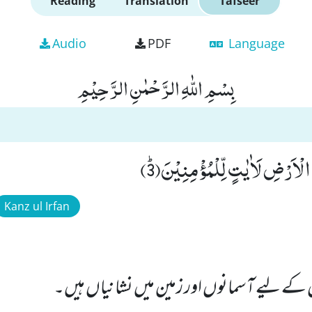
Reading
Translation
Tafseer
Audio
PDF
Language
بِسْمِ اللّٰهِ الرَّحْمٰنِ الرَّحِیْمِ
لْاَرْضِ لَاٰیٰتٍ لِّلْمُؤْمِنِیْنَﭤ(3)
Kanz ul Irfan
 کے لیے آسمانوں اور زمین میں نشانیاں ہیں۔