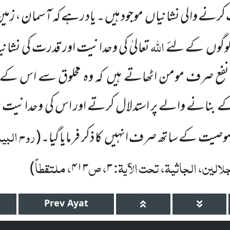
رنے والی نشانیاں موجود ہیں ۔ یاد رہے کہ آسمان ، زمین
اللہ
 لوگوں کے لئے
تعالیٰ کی وحدانیت اور قدرت کی نشانی
فع صرف مومن اٹھاتے ہیں کہ وہ مخلوق سے اس کے خال
نانے والے پر استدلال کرتے اور اس کی وحدانیت پر
روح البی
صیت کے ساتھ صرف انہیں کا ذکر فرمایا گیا۔
(
جلالین، الجاثیۃ، تحت الآیۃ:
، ص
، ملتقطاً
)
۴۱۳
۳
Prev
Ayat