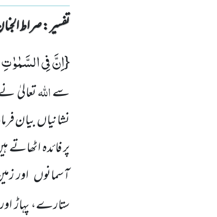
تفسیر : ‎صراط الجنان
اِنَّ فِی السَّمٰوٰتِ 
{
اللہ
سے
تعالیٰ نے
نشانیاں بیان فرما
پر فائدہ اٹھاتے ہی
آسمانوں اور زمین
ستارے، پہاڑ اور 