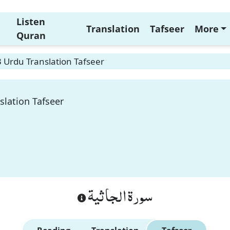
Listen
Translation
Tafseer
More
Quran
3 Urdu Translation Tafseer
slation Tafseer
سورة الجاثية