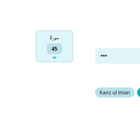
سورۃ
45
Kanz ul Iman