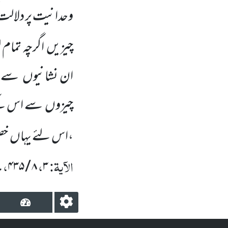
وحدانیت پر دلالت ک
چیزیں اگرچہ تمام
ان نشانیوں سے ن
چیزوں سے اس کے ب
،اس لئے یہاں خصو
الآیۃ:
،
، 
۸ / ۴۳۵
۳