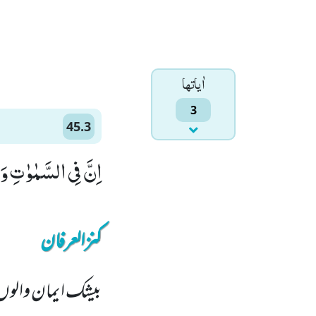
اٰياتها
3
45.3
اِنَّ فِی السَّمٰوٰتِ وَ ا
کنزالعرفان
بیشک ایمان والوں