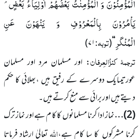
الْمُؤْمِنُوْنَ وَ الْمُؤْمِنٰتُ بَعْضُهُمْ اَوْلِیَآءُ بَعْضٍۘ-
یَاْمُرُوْنَ بِالْمَعْرُوْفِ وَ یَنْهَوْنَ عَنِ
الْمُنْكَرِ
توبہ:
)
۷۱
(
‘‘
ترجمۂ
کنزُالعِرفان
: اور مسلمان مرد اور مسلمان
عورتیں
ایک دوسرے کے رفیق ہیں ،بھلائی کا حکم
دیتے ہیں
اور برائی سے منع کرتے ہیں۔
(
2
)…
نماز ادا کرنا مسلمانوں
کا کا م ہے اور نماز ترک
اللہ
کرنا مشرکوں
کا سا کام ہے،
تعالیٰ ارشاد فرماتا