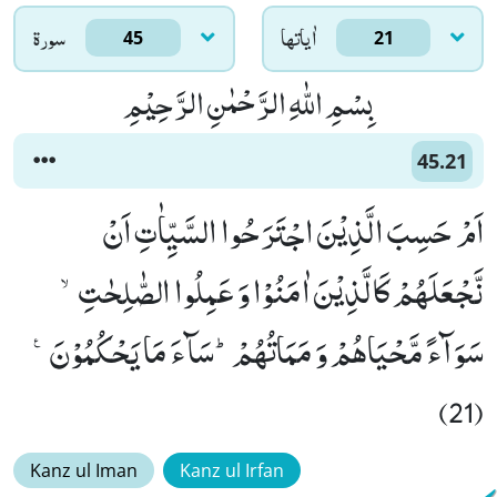
اٰياتها
سورۃ
45
21
بِسْمِ اللّٰهِ الرَّحْمٰنِ الرَّحِیْمِ
45.21
اَمْ حَسِبَ الَّذِیْنَ اجْتَرَحُوا السَّیِّاٰتِ اَنْ
نَّجْعَلَهُمْ كَالَّذِیْنَ اٰمَنُوْا وَ عَمِلُوا الصّٰلِحٰتِۙ-
سَوَآءً مَّحْیَاهُمْ وَ مَمَاتُهُمْؕ-سَآءَ مَا یَحْكُمُوْنَ۠
(21)
Kanz ul Iman
Kanz ul Irfan