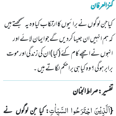
کنزالعرفان
کیاجن لوگوں نے برائیوں کا ارتکاب کیا وہ یہ سمجھتے ہیں
کہ ہم انہیں ان جیسا کردیں گے جو ایمان لائے اور
انہوں نے اچھے کام کئے (کیا) ان کی زندگی اور موت
برابر ہوگی؟ وہ کیا ہی برا حکم لگاتے ہیں ۔
تفسیر : ‎صراط الجنان
اَلَّذِیْنَ اجْتَرَحُوا السَّیِّاٰتِ
{
: کیا جن لوگوں
نے