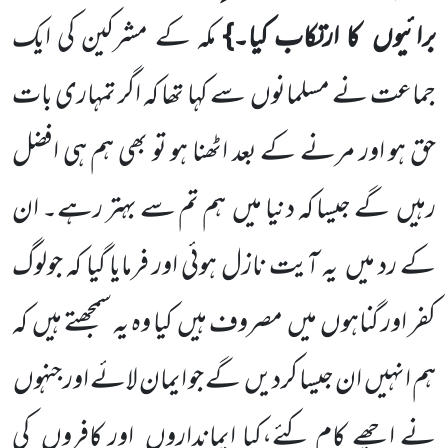
برائیوں
کا ارتکاب کیا۔}
مکہ کے مشرکین کی ایک
جماعت نے مسلمانوں
سے کہا تھا کہ اگر تمہاری بات
حق ہو اور مرنے کے بعد اٹھنا ہو تو بھی ہم ہی افضل
رہیں
گے جیسا کہ دنیا میں
ہم تم سے بہتر رہے۔ ان
کے رد میں
یہ آیت نازل ہوئی اور فرمایا گیا کہ جولوگ
کفر اور گناہوں
میں
مصروف ہیں
کیا وہ یہ سمجھتے ہیں
کہ
ہم انہیں
ان جیسا کردیں
گے جو ایمان لائے اورجنہوں
نے اچھے کام کئے،کیا ایمانداروں
اور کافروں
کی