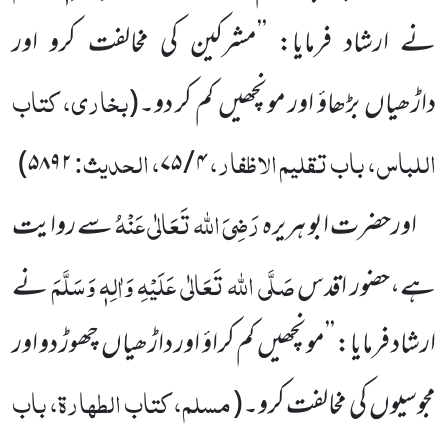
نے ارشاد فرمایا: ’’مشرکین کی مخالفت
کرو اور
بخاری، کتاب
داڑھیاں
بڑھاؤ اور مونچھیں
کم کر دو۔
(
اللباس، باب تقلیم الاظفار،
، الحدیث:
)
۵۸۹۲
۷۵
/
۴
رَضِیَ اللہ تَعَالٰی عَنْہُ
اورحضرت ابو ہریرہ
سے روایت
صَلَّی اللہ تَعَالٰی عَلَیْہِ وَاٰلِہٖ وَسَلَّمَ
ہے،حضور اقدس
نے
ارشاد فرمایا:
’’مونچھیں
کم کراؤ اور داڑھیاں
چھوڑ دو اور
مسلم، کتاب الطہارۃ، باب
مجوسیوں
کی مخالفت کرو۔
(