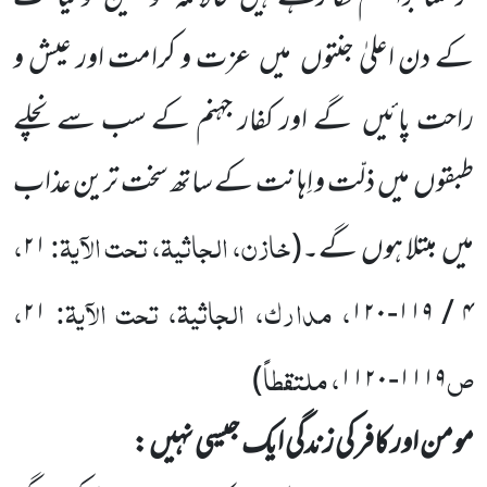
کے دن اعلیٰ جنتوں
میں
عزت و کرامت اور عیش و
راحت پائیں
گے اور کفار جہنم کے سب سے نچلے
طبقوں
میں
ذلّت و اِہانت کے ساتھ سخت ترین عذاب
خازن، الجاثیۃ، تحت الآیۃ:
،
میں
مبتلا ہوں
گے۔
(
۲۱
، مدارک، الجاثیۃ، تحت الآیۃ:
،
۲۱
۱۲۰
-
۱۱۹
/
۴
ص
، ملتقطاً
)
۱۱۲۰
-
۱۱۱۹
مومن اور کافر کی زندگی ایک جیسی نہیں :