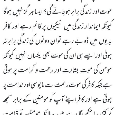
موت اور زندگی برابر ہوجائے گی؟ ایسا ہر گز نہیں
ہوگا
کیونکہ ایماندار زندگی میں
نیکیوں پر قائم رہے اور کافر
بدیوں
میں
ڈوبے رہے تو ان دونوں
کی زندگی برابر نہ
ہوئی اور ایسے ہی ان کی موت بھی یکساں
نہیں
کیونکہ
مومن کی موت بشارت اور رحمت و کرامت پر ہوتی
ہے جبکہ کافر کی موت رحمت سے مایوسی اور ندامت پر
ہوتی ہے اور کافراپنے آپ کو مومنین کے برابر سمجھ
کر کتنا برا حکم لگا رہے ہیں
حالانکہ مومنین تو قیامت