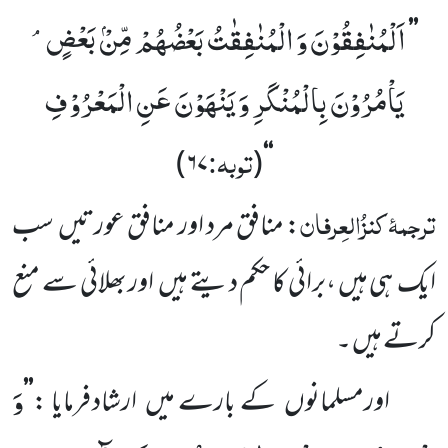
اَلْمُنٰفِقُوْنَ وَ الْمُنٰفِقٰتُ بَعْضُهُمْ مِّنْۢ بَعْضٍۘ-
’’
یَاْمُرُوْنَ بِالْمُنْكَرِ وَ یَنْهَوْنَ عَنِ الْمَعْرُوْفِ
توبہ:
)
۶۷
(
‘‘
ترجمۂ
کنزُالعِرفان
: منافق مرد اور منافق عورتیں
سب
ایک
ہی ہیں ،برائی کا حکم دیتے ہیں
اور بھلائی سے منع
کرتے ہیں ۔
وَ
اورمسلمانوں
کے بارے میں
ارشاد فرمایا :
’’