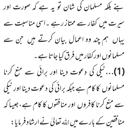
بنے بلکہ مسلمان کی شان تو یہ ہے کہ صورت اور
سیرت میں
کفار سے ممتاز رہے ۔اسی مناسبت سے
یہاں
ہم چند وہ اعمال بیان کرتے ہیں
جن سے
مسلمانوں
اور کفار میں
فرق کیا جاتا ہے۔
(
1
)…
نیکی کی دعوت دینا اور برائی سے منع کرنا
مسلمانوں
کا کام ہے جبکہ برائی کی دعوت دینا اور نیکی
سے منع کرنا کافروں
اور منافقوں کا کام ہے،جیسا کہ
اللہ
منافقین کے بارے میں
تعالیٰ نے ارشاد فرمایا: