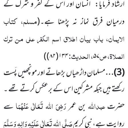
ارشاد فرمایا: ’’انسان
اور اس کے کفر و شرک کے
مسلم، کتاب
درمیان فرق نماز نہ پڑھنا ہے۔
(
الایمان، باب بیان اطلاق اسم الکفر علی من ترک
الصلاۃ، ص
، الحدیث:
)
۱۳۴(۸۲)
۵۷
(
3
)…
مسلمان داڑھیاں
بڑھاتے اور مونچھیں
پَست
رکھتے ہیں
جبکہ مشرکین اس کے برعکس کرتے تھے ۔
عبداللہ
رَضِیَ اللہ تَعَالٰی عَنْہُمَا
حضرت
بن عمر
سے
صَلَّی اللہ
تَعَالٰی عَلَیْہِ وَاٰلِہٖ وَسَلَّمَ
روایت ہے،نبی کریم