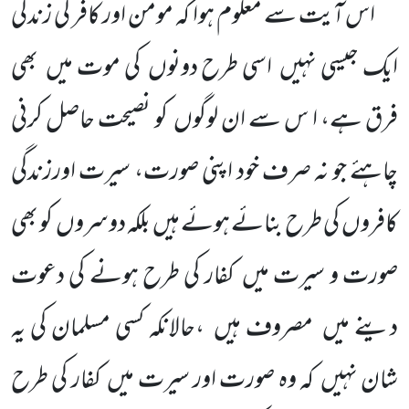
اس آیت سے معلوم ہوا کہ مومن اور کافر کی زندگی
ایک جیسی نہیں
اسی طرح دونوں
کی موت میں
بھی
فرق ہے، ا س سے ان لوگوں
کو نصیحت حاصل کرنی
چاہئے جو نہ صرف خود اپنی صورت، سیرت اورزندگی
کافروں
کی طرح بنائے ہوئے ہیں
بلکہ دوسروں
کو بھی
صورت و سیرت میں
کفار کی طرح ہونے کی دعوت
دینے میں
مصروف ہیں
،حالانکہ کسی مسلمان کی یہ
شان نہیں
کہ وہ صورت اور سیرت میں
کفار کی طرح