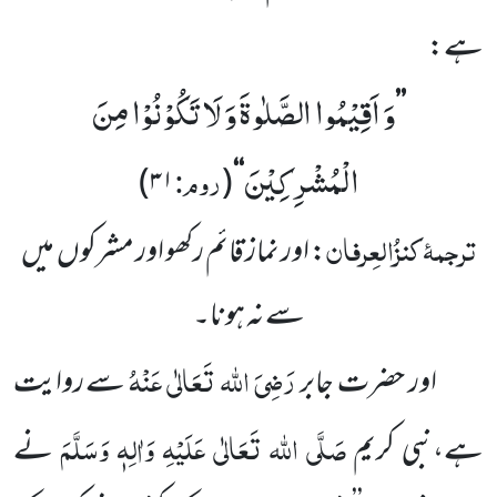
ہے:
وَ اَقِیْمُوا الصَّلٰوةَ وَ لَا تَكُوْنُوْا مِنَ
’’
الْمُشْرِكِیْنَ
روم:
)
۳۱
(
‘‘
ترجمۂ
کنزُالعِرفان
: اور نماز قائم رکھو اور مشرکوں
میں
سے نہ ہونا۔
رَضِیَ اللہ تَعَالٰی عَنْہُ
اور حضرت جابر
سے روایت
صَلَّی اللہ تَعَالٰی عَلَیْہِ وَاٰلِہٖ وَسَلَّمَ
ہے،نبی کریم
نے