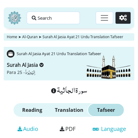
Search
Go
Home
➤
Al-Quran
➤
Surah Al Jasia Ayat 21 Urdu Translation Tafseer
Surah Al Jasia Ayat 21 Urdu Translation Tafseer
Surah Al Jasia
اِلَیْهِ یُرَدُّ
Para 25 -
سورة الجاثية
Reading
Translation
Tafseer
Audio
PDF
Language