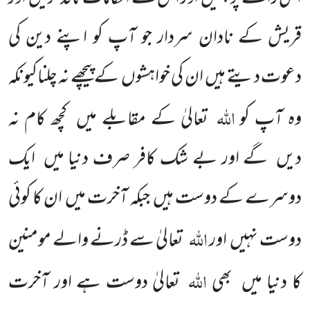
قریش کے نادان سردار جو آپ کو اپنے دین کی
دعوت دیتے ہیں ان کی خواہشوں کے پیچھے نہ چلناکیونکہ
اللہ
وہ آپ کو
تعالیٰ کے مقابلے میں کچھ کام نہ
دیں گے اور بے شک کافر صرف دنیا میں ایک
دوسرے کے دوست ہیں جبکہ آخرت میں ان کا کوئی
اللہ
دوست نہیں اور
تعالیٰ سے ڈرنے والے مومنین
اللہ
کا دنیا میں بھی
تعالیٰ دوست ہے اور آخرت