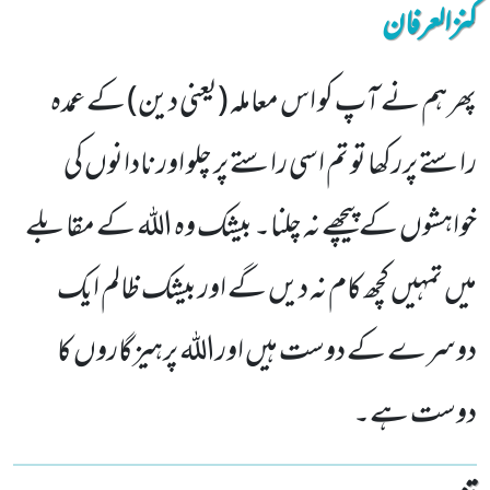
کنزالعرفان
پھر ہم نے آپ کو اس معاملہ (یعنی دین) کے عمدہ
راستے پررکھا تو تم اسی راستے پر چلو اور نادانوں کی
خواہشوں کے پیچھے نہ چلنا۔ بیشک وہ اللہ کے مقابلے
میں تمہیں کچھ کام نہ دیں گے اور بیشک ظالم ایک
دوسرے کے دوست ہیں اوراللہ پرہیزگاروں کا
دوست ہے۔