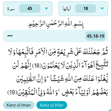
اٰياتها
سورۃ
45
18
بِسْمِ اللّٰهِ الرَّحْمٰنِ الرَّحِیْمِ
45.18-19
ثُمَّ جَعَلْنٰكَ عَلٰى شَرِیْعَةٍ مِّنَ الْاَمْرِ فَاتَّبِعْهَا وَ لَا
تَتَّبِـعْ اَهْوَآءَ الَّذِیْنَ لَا یَعْلَمُوْنَ(18) اِنَّهُمْ لَنْ
یُّغْنُوْا عَنْكَ مِنَ اللّٰهِ شَیْــٴًـاؕ-وَ اِنَّ الظّٰلِمِیْنَ
بَعْضُهُمْ اَوْلِیَآءُ بَعْضٍۚ-وَ اللّٰهُ وَلِیُّ الْمُتَّقِیْنَ(19)
Kanz ul Iman
Kanz ul Irfan