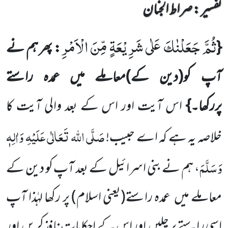
تفسیر : ‎صراط الجنان
ثُمَّ جَعَلْنٰكَ عَلٰى شَرِیْعَةٍ مِّنَ الْاَمْرِ
{
: پھر ہم نے
آپ کو
(دین کے)
معاملے میں عمدہ راستے
پررکھا۔}
اس آیت اور اس کے بعد والی آیت کا
صَلَّی اللہ تَعَالٰی عَلَیْہِ وَاٰلِہٖ
خلاصہ یہ ہے کہ اے حبیب!
وَسَلَّمَ
، ہم نے بنی اسرائیل کے بعد آپ کو دین کے
معاملے میں عمدہ راستے
(یعنی اسلام)
پر رکھا لہٰذا آپ
اسی راستے پر چلیں اور اس کے احکامات نافذ کریں اور