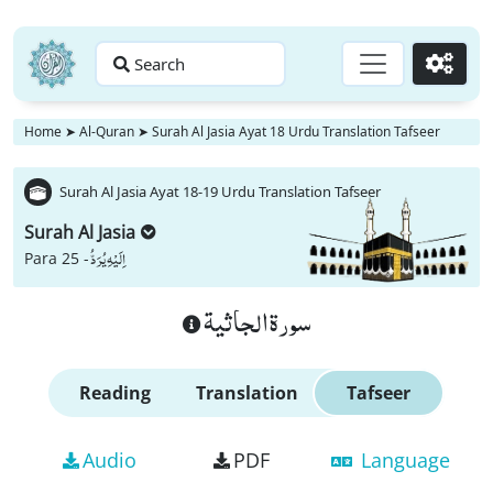
Search
Go
Home
➤
Al-Quran
➤
Surah Al Jasia Ayat 18 Urdu Translation Tafseer
Surah Al Jasia Ayat 18-19 Urdu Translation Tafseer
Surah Al Jasia
اِلَیْهِ یُرَدُّ
Para 25 -
سورة الجاثية
Reading
Translation
Tafseer
Audio
PDF
Language