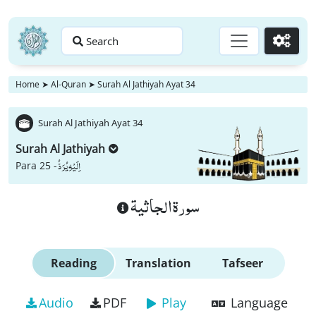
Search
Go
Home
➤
Al-Quran
➤
Surah Al Jathiyah Ayat 34
Surah Al Jathiyah Ayat 34
Surah Al Jathiyah
اِلَیْهِ یُرَدُّ
Para 25 -
سورة الجاثية
Reading
Translation
Tafseer
Audio
PDF
Play
Language