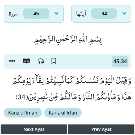
اٰياتها
سورۃ
45
34
بِسْمِ اللّٰهِ الرَّحْمٰنِ الرَّحِیْمِ
45.34
وَ قِیْلَ الْیَوْمَ نَنْسٰىكُمْ كَمَا نَسِیْتُمْ لِقَآءَ یَوْمِكُمْ
هٰذَا وَ مَاْوٰىكُمُ النَّارُ وَ مَا لَكُمْ مِّنْ نّٰصِرِیْنَ(34)
Kanz ul Iman
Kanz ul Irfan
Next
Ayat
Prev
Ayat