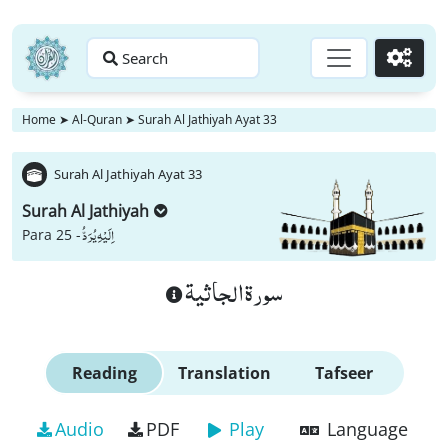
Search
Go
Home
➤
Al-Quran
➤
Surah Al Jathiyah Ayat 33
Surah Al Jathiyah Ayat 33
Surah Al Jathiyah
اِلَیْهِ یُرَدُّ
Para 25 -
سورة الجاثية
Reading
Translation
Tafseer
Audio
PDF
Play
Language