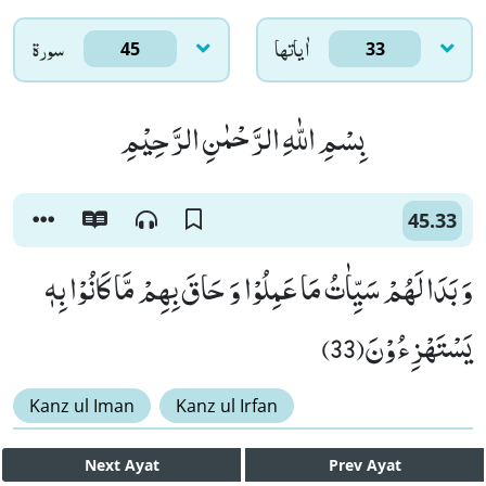
اٰياتها
سورۃ
45
33
بِسْمِ اللّٰهِ الرَّحْمٰنِ الرَّحِیْمِ
45.33
وَ بَدَا لَهُمْ سَیِّاٰتُ مَا عَمِلُوْا وَ حَاقَ بِهِمْ مَّا كَانُوْا بِهٖ
یَسْتَهْزِءُوْنَ(33)
Kanz ul Iman
Kanz ul Irfan
Next
Ayat
Prev
Ayat