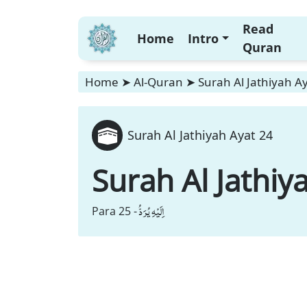
Read
Home
Intro
Quran
Home
➤
Al-Quran
➤
Surah Al Jathiyah A
Surah Al Jathiyah Ayat 24
Surah Al Jathiy
اِلَیْهِ یُرَدُّ
Para 25 -