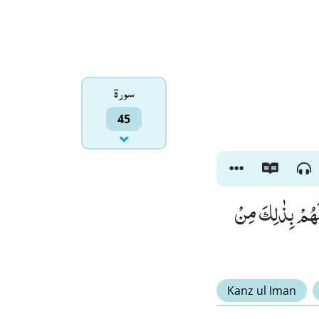
سورۃ
45
ا لَهُمْ بِذٰلِكَ مِنْ
Kanz ul Iman