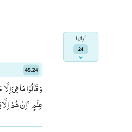
اٰياتها
24
45.24
وَ قَالُوْا مَا هِیَ اِلَّا 
عِلْمٍۚ-اِنْ هُمْ اِلَّا یَ)