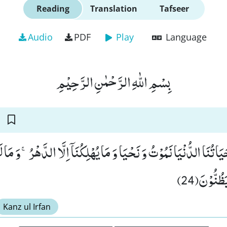
Reading
Translation
Tafseer
Audio
PDF
Play
Language
بِسْمِ اللّٰهِ الرَّحْمٰنِ الرَّحِیْمِ
حَیَاتُنَا الدُّنْیَا نَمُوْتُ وَ نَحْیَا وَ مَا یُهْلِكُنَاۤ اِلَّا الدَّهْرُۚ-وَ مَ
ظُنُّوْنَ(24
Kanz ul Irfan