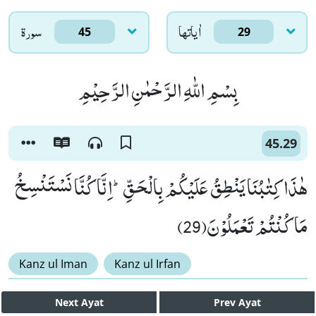
اٰياتها
سورۃ
45
29
بِسْمِ اللّٰهِ الرَّحْمٰنِ الرَّحِیْمِ
45.29
هٰذَا كِتٰبُنَا یَنْطِقُ عَلَیْكُمْ بِالْحَقِّؕ-اِنَّا كُنَّا نَسْتَنْسِخُ
مَا كُنْتُمْ تَعْمَلُوْنَ(29)
Kanz ul Iman
Kanz ul Irfan
Next
Ayat
Prev
Ayat