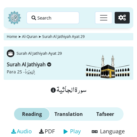
Search
Go
Home
➤
Al-Quran
➤
Surah Al Jathiyah Ayat 29
Surah Al Jathiyah Ayat 29
Surah Al Jathiyah
اِلَیْهِ یُرَدُّ
Para 25 -
سورة الجاثية
Reading
Translation
Tafseer
Audio
PDF
Play
Language