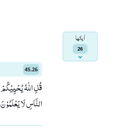
اٰياتها
26
45.26
قُلِ اللّٰهُ یُحْیِیْكُمْ ث
النَّاسِ لَا یَعْلَمُوْنَ۠ ()