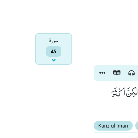
سورۃ
45
لٰكِنَّ اَكْثَرَ
Kanz ul Iman