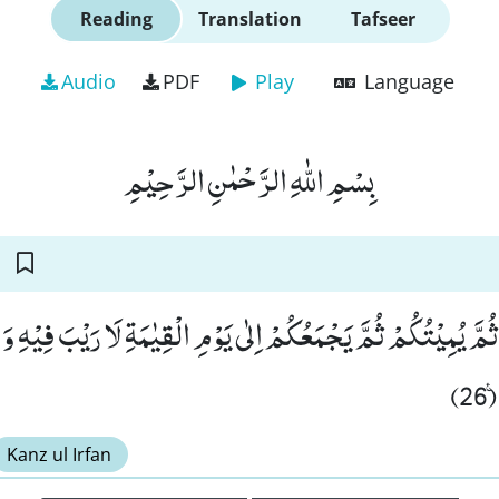
Reading
Translation
Tafseer
Audio
PDF
Play
Language
بِسْمِ اللّٰهِ الرَّحْمٰنِ الرَّحِیْمِ
ُمَّ یُمِیْتُكُمْ ثُمَّ یَجْمَعُكُمْ اِلٰى یَوْمِ الْقِیٰمَةِ لَا رَیْبَ فِیْهِ وَ 
26
Kanz ul Irfan