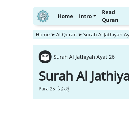
Read
Home
Intro
Quran
Home
➤
Al-Quran
➤
Surah Al Jathiyah A
Surah Al Jathiyah Ayat 26
Surah Al Jathiy
اِلَیْهِ یُرَدُّ
Para 25 -