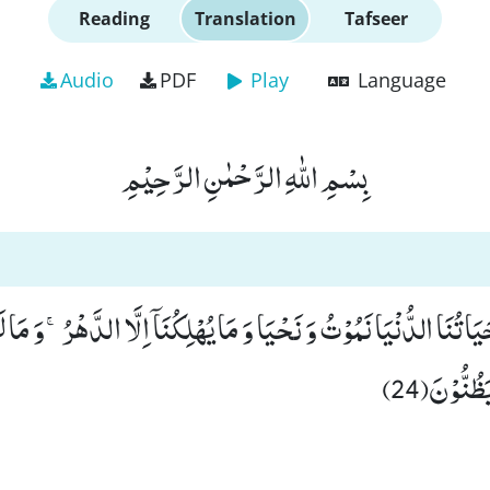
Reading
Translation
Tafseer
Audio
PDF
Play
Language
بِسْمِ اللّٰهِ الرَّحْمٰنِ الرَّحِیْمِ
حَیَاتُنَا الدُّنْیَا نَمُوْتُ وَ نَحْیَا وَ مَا یُهْلِكُنَاۤ اِلَّا الدَّهْرُۚ-وَ مَ
ظُنُّوْنَ(24