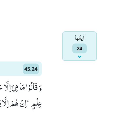
اٰياتها
24
45.24
وَ قَالُوْا مَا هِیَ اِلَّا 
عِلْمٍۚ-اِنْ هُمْ اِلَّا یَ)