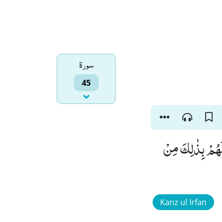
سورۃ
45
ا لَهُمْ بِذٰلِكَ مِنْ
Kanz ul Irfan