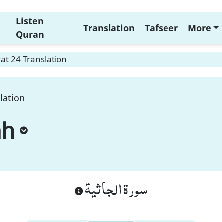
Listen
Translation
Tafseer
More
Quran
at 24 Translation
lation
ah
سورة الجاثية