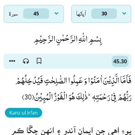
اٰياتها
سورۃ
45
30
بِسْمِ اللّٰهِ الرَّحْمٰنِ الرَّحِیْمِ
45.30
فَاَمَّا الَّذِیْنَ اٰمَنُوْا وَ عَمِلُوا الصّٰلِحٰتِ فَیُدْخِلُهُمْ
رَبُّهُمْ فِیْ رَحْمَتِهٖؕ-ذٰلِكَ هُوَ الْفَوْزُ الْمُبِیْنُ(30)
Kanz ul Irfan
پوءِ اهي جن ايمان آندو ۽ انهن چڱا ڪم