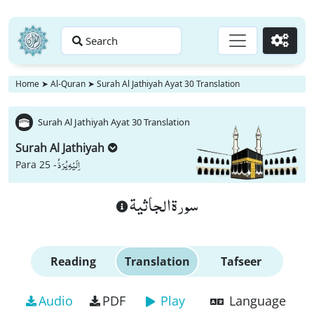
Search
Go
Home
➤
Al-Quran
➤
Surah Al Jathiyah Ayat 30 Translation
Surah Al Jathiyah Ayat 30 Translation
Surah Al Jathiyah
اِلَیْهِ یُرَدُّ
Para 25 -
سورة الجاثية
Reading
Translation
Tafseer
Audio
PDF
Play
Language