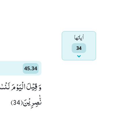
اٰياتها
34
45.34
وَ قِیْلَ الْیَوْمَ نَنْس
نّٰصِرِیْنَ(34)