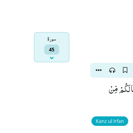
سورۃ
45
ا لَكُمْ مِّنْ
Kanz ul Irfan