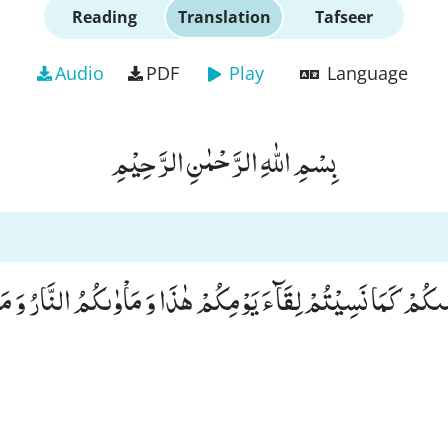
Reading
Translation
Tafseer
Audio
PDF
Play
Language
بِسْمِ اللّٰهِ الرَّحْمٰنِ الرَّحِیْمِ
ٰىكُمْ كَمَا نَسِیْتُمْ لِقَآءَ یَوْمِكُمْ هٰذَا وَ مَاْوٰىكُمُ النَّارُ وَ مَ