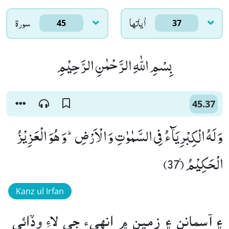
اٰياتها
سورۃ
45
37
بِسْمِ اللّٰهِ الرَّحْمٰنِ الرَّحِیْمِ
45.37
وَ لَهُ الْكِبْرِیَآءُ فِی السَّمٰوٰتِ وَ الْاَرْضِؕ-وَ هُوَ الْعَزِیْزُ
الْحَكِیْمُ۠ (37)
Kanz ul Irfan
۽ آسمانن ۽ زمين ۾ انهيء جي لاءِ وڏائي