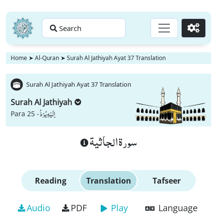
Search
Go
Home
➤
Al-Quran
➤
Surah Al Jathiyah Ayat 37 Translation
Surah Al Jathiyah Ayat 37 Translation
Surah Al Jathiyah
اِلَیْهِ یُرَدُّ
Para 25 -
سورة الجاثية
Reading
Translation
Tafseer
Audio
PDF
Play
Language