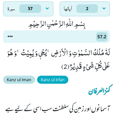
اٰياتها
سورۃ
57
2
بِسْمِ اللّٰهِ الرَّحْمٰنِ الرَّحِیْمِ
57.2
لَهٗ مُلْكُ السَّمٰوٰتِ وَ الْاَرْضِۚ-یُحْیٖ وَ یُمِیْتُۚ-وَ هُوَ
عَلٰى كُلِّ شَیْءٍ قَدِیْرٌ(2)
Kanz ul Iman
Kanz ul Irfan
کنزالعرفان
آسمانوں اور زمین کی سلطنت سب اسی کے لیے ہے