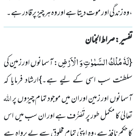
،وہ زندگی اور موت دیتا ہے اور وہ ہر چیز پرقادر ہے۔
تفسیر : ‎صراط الجنان
لَهٗ مُلْكُ السَّمٰوٰتِ وَ الْاَرْضِ
{
: آسمانوں اور زمین کی
سلطنت سب اسی کے لیے ہے۔}ارشاد فرمایا کہ
اللہ
آسمانوں اور زمین اور ان میں موجود تما م چیزوں پر
تعالیٰ کا مکمل طور پر تَصَرُّف ہے اور ان سب میں اس
کا حکم نافذ ہے،وہ اپنی تمام مخلوق سے بے پرواہ ہے