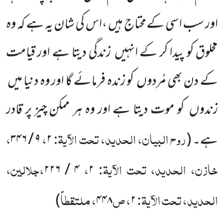
اور سب اسی کےمحتاج ہیں ،اس کی شان یہ ہے کہ وہ
مخلوق کو پیدا کر کے انہیں زندگی دیتا ہے اور قیامت
کے دن بھی مُردوں کو زندہ فرمائے گا اور وہ دنیا میں
زندوں کو موت دیتا ہے اور وہ ہر ممکن چیز پر قادر
روح البیان، الحدید، تحت الآیۃ:
،
،
ہے۔
(
۲
۹ / ۳۴۶
خازن، الحدید، تحت الآیۃ:
،
،جلالین،
۴ / ۲۲۶
۲
الحدید، تحت الآیۃ:
، ص
، ملتقطاً
)
۴۴۸
۲