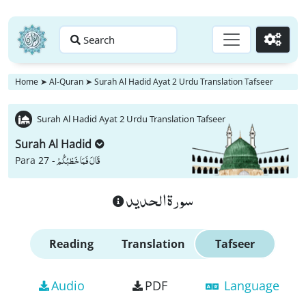
Search
Go
Home
➤
Al-Quran
➤
Surah Al Hadid Ayat 2 Urdu Translation Tafseer
Surah Al Hadid Ayat 2 Urdu Translation Tafseer
Surah Al Hadid
قَالَ فَمَا خَطْبُكُمْ
Para 27 -
سورة الحديد
Reading
Translation
Tafseer
Audio
PDF
Language