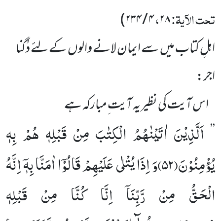
تحت الآیۃ:
،
)
۴ / ۲۳۴
۲۸
اہلِ کتاب میں سے ایمان لانے والوں کے لئے دُگنا
اجر:
اس آیت کی نظیر یہ آیت ِمبارکہ ہے
اَلَّذِیْنَ اٰتَیْنٰهُمُ الْكِتٰبَ مِنْ قَبْلِهٖ هُمْ بِهٖ
’’
یُؤْمِنُوْنَ(
۵۲)
وَ اِذَا یُتْلٰى عَلَیْهِمْ قَالُوْۤا اٰمَنَّا بِهٖۤ اِنَّهُ
الْحَقُّ مِنْ رَّبِّنَاۤ اِنَّا كُنَّا مِنْ قَبْلِهٖ