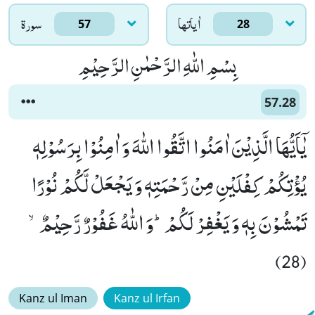
اٰياتها
سورۃ
57
28
بِسْمِ اللّٰهِ الرَّحْمٰنِ الرَّحِیْمِ
57.28
یٰۤاَیُّهَا الَّذِیْنَ اٰمَنُوا اتَّقُوا اللّٰهَ وَ اٰمِنُوْا بِرَسُوْلِهٖ
یُؤْتِكُمْ كِفْلَیْنِ مِنْ رَّحْمَتِهٖ وَ یَجْعَلْ لَّكُمْ نُوْرًا
تَمْشُوْنَ بِهٖ وَ یَغْفِرْ لَكُمْؕ-وَ اللّٰهُ غَفُوْرٌ رَّحِیْمٌۙ
(28)
Kanz ul Iman
Kanz ul Irfan