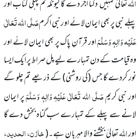
اللہ
تعالیٰ تمہیں دگنا اجر دے گا کیونکہ تم پہلی کتاب اور
صَلَّی اللہ تَعَالٰی
پہلے نبی پر بھی ایمان لائے او رنبی اکرم
عَلَیْہ وَاٰلِہٖ وَسَلَّمَ
اور قرآنِ پاک پر بھی ایمان لائے اور
وہ قیامت کے دن تمہارے لیے پل صراط پر ایک ایسا
نور کردے گا جس
(کی روشنی)
کے ذریعے تم چلو گے
صَلَّی اللہ تَعَالٰی عَلَیْہِ وَاٰلِہٖ وَسَلَّمَ
اور نبی کریم
پر ایمان
لانے سے پہلے کے تمہارے سب گناہ بخش دے گا
اللہ
خازن، الحدید،
اور
تعالیٰ بخشنے والا مہربان ہے۔
(