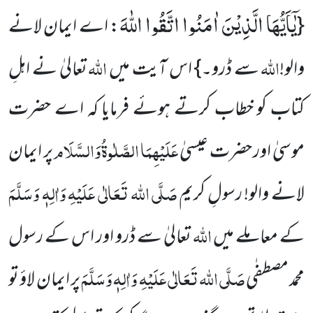
یٰۤاَیُّهَا الَّذِیْنَ اٰمَنُوا اتَّقُوا اللّٰهَ
{
: اے ایمان لانے
اللہ
اللہ
والو!
سے ڈرو۔} اس آیت میں
تعالیٰ نے اہلِ
کتاب کو خطاب کرتے ہوئے فرمایا کہ اے حضرت
عَلَیْہِمَا
الصَّلٰوۃُ
وَالسَّلَام
موسیٰ اور حضرت عیسیٰ
پر ایمان
صَلَّی اللہ تَعَالٰی عَلَیْہِ وَاٰلِہٖ وَسَلَّمَ
لانے والو! رسولِ کریم
اللہ
کے معاملے میں
تعالیٰ سے ڈرو اور اس کے رسول
صَلَّی اللہ تَعَالٰی عَلَیْہِ وَاٰلِہٖ وَسَلَّمَ
محمد مصطفٰی
پر ایمان لاؤ تو