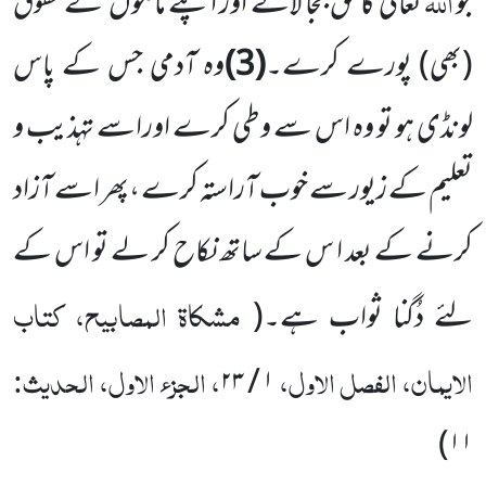
اللہ
جو
تعالیٰ کا حق بجا لائے اور اپنے مالکوں کے حقوق
(بھی)
پورے کرے۔
(3)
وہ آدمی جس کے پاس
لونڈی ہو تو وہ اس سے وطی کرے اوراسے تہذیب و
تعلیم کے زیور سے خوب آراستہ کرے ،پھر اسے آزاد
کرنے کے بعد ا س کے ساتھ نکاح کر لے تو اس کے
مشکاۃ المصابیح، کتاب
لئے دُگنا ثواب ہے۔
(
الایمان، الفصل الاول،
، الجزء الاول، الحدیث:
۱ / ۲۳
)
۱۱