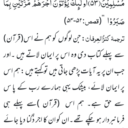
مُسْلِمِیْنَ(
۵۳)
اُولٰٓىٕكَ یُؤْتَوْنَ اَجْرَهُمْ مَّرَّتَیْنِ بِمَا
صَبَرُوْا
قصص:
)
۵۲-۵۴
(
‘‘
ترجمۂ
کنزُالعِرفان
: جن لوگوں کو ہم نے اس
(قرآن)
سے پہلے کتاب دی وہ اس پر ایمان لاتے ہیں ۔اور
جب ان پر یہ آیات پڑھی جاتی ہیں توکہتے ہیں : ہم اس
پر ایمان لائے، بیشک یہی ہمارے رب کے پا س
سے حق ہے۔ ہم اس
(قرآن )
سے پہلے ہی
فرمانبردار ہو چکے تھے۔ان کو ان کا اجر دُگنا دیا جائے