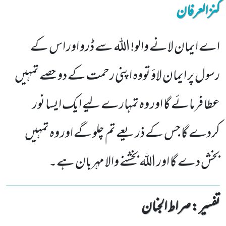
کنزالعرفان
اے ایمان لانے والو! اللہ سے ڈرو اور اس کے
رسول پر ایمان لاؤ تووہ اپنی رحمت کے دو حصے تمہیں
عطا فرمائے گا اور وہ تمہارے لیے ایک ایسا نور
کردے گا جس کے ذریعے تم چلو گے اور وہ تمہیں
بخش دے گا اور اللہ بخشنے والا مہربان ہے۔
تفسیر : ‎صراط الجنان