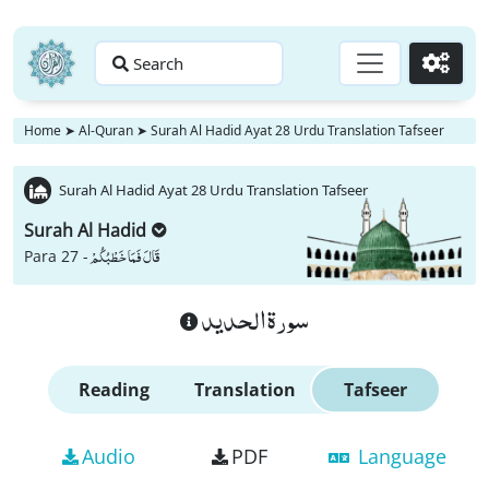
Search
Go
Home
➤
Al-Quran
➤
Surah Al Hadid Ayat 28 Urdu Translation Tafseer
Surah Al Hadid Ayat 28 Urdu Translation Tafseer
Surah Al Hadid
قَالَ فَمَا خَطْبُكُمْ
Para 27 -
سورة الحديد
Reading
Translation
Tafseer
Audio
PDF
Language