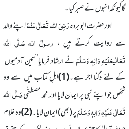
گاکیونکہ انہوں نے صبر کیا۔
رَضِیَ اللہ تَعَالٰی عَنْہُ
اورحضرت ابو بردہ
اپنے والد
رسولُ اللہ
صَلَّی اللہ
سے روایت کرتے ہیں ،
تَعَالٰیعَلَیْہ ِوَاٰلِہٖ وَسَلَّمَ
نے ارشاد فرمایا’’تین آدمیوں
کے لئے دگنا اجر ہے۔
(1)
اہلِ کتاب میں سے وہ
صَلَّی اللہ
شخص جو اپنے نبی پر ایمان لایا اور محمد مصطفٰی
تَعَالٰی عَلَیْہِ وَاٰلِہٖ وَسَلَّمَ
پر
(بھی)
ایمان لایا۔
(2)
وہ غلام