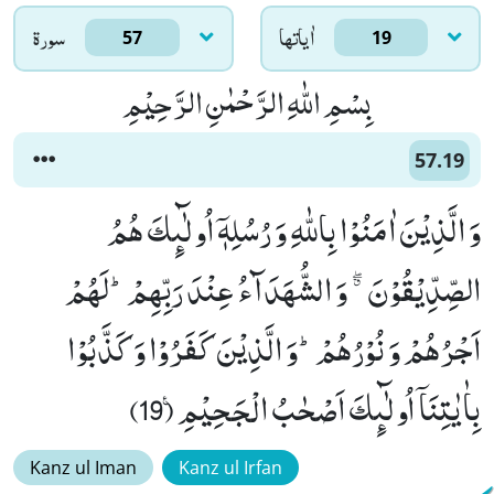
اٰياتها
سورۃ
57
19
بِسْمِ اللّٰهِ الرَّحْمٰنِ الرَّحِیْمِ
57.19
وَ الَّذِیْنَ اٰمَنُوْا بِاللّٰهِ وَ رُسُلِهٖۤ اُولٰٓىٕكَ هُمُ
الصِّدِّیْقُوْنَ ﳓ وَ الشُّهَدَآءُ عِنْدَ رَبِّهِمْؕ-لَهُمْ
اَجْرُهُمْ وَ نُوْرُهُمْؕ-وَ الَّذِیْنَ كَفَرُوْا وَ كَذَّبُوْا
بِاٰیٰتِنَاۤ اُولٰٓىٕكَ اَصْحٰبُ الْجَحِیْمِ۠ (19)
Kanz ul Iman
Kanz ul Irfan