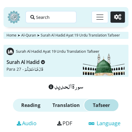
Search
Go
Home
➤
Al-Quran
➤
Surah Al Hadid Ayat 19 Urdu Translation Tafseer
Surah Al Hadid Ayat 19 Urdu Translation Tafseer
Surah Al Hadid
قَالَ فَمَا خَطْبُكُمْ
Para 27 -
سورة الحديد
Reading
Translation
Tafseer
Audio
PDF
Language