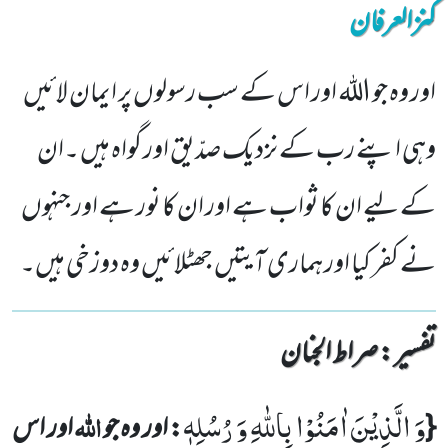
کنزالعرفان
اور وہ جو اللہ اور اس کے سب رسولوں پر ایمان لائیں
وہی اپنے رب کے نزدیک صدّیق اور گواہ ہیں ۔ان
کے لیے ان کا ثواب ہے اور ان کا نور ہے اور جنہوں
نے کفر کیا اور ہماری آیتیں جھٹلائیں وہ دوزخی ہیں۔
تفسیر : ‎صراط الجنان
وَ الَّذِیْنَ اٰمَنُوْا بِاللّٰهِ وَ رُسُلِهٖ
اللہ
{
: اور وہ جو
اور اس