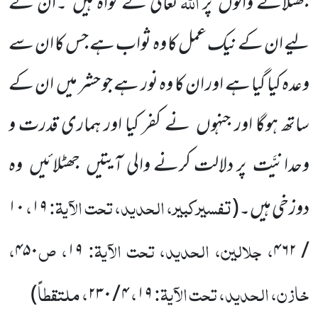
اللہ
جھٹلانے والوں پر
تعالیٰ کے گواہ ہیں ۔ان کے
لیے ان کے نیک عمل کا وہ ثواب ہے جس کا ان سے
وعدہ کیا گیا ہے اور ان کا وہ نور ہے جو حشر میں ان کے
ساتھ ہوگا اور جنہوں نے کفر کیا اور ہماری قدرت و
وحدانیَّت پر دلالت کرنے والی آیتیں جھٹلائیں وہ
تفسیرکبیر، الحدید، تحت الآیۃ:
،
دوزخی ہیں۔
(
۱۹
۱۰
، جلالین، الحدید، تحت الآیۃ:
، ص
،
۴۵۰
۱۹
/ ۴۶۲
خازن، الحدید، تحت الآیۃ:
،
، ملتقطاً
)
۴ / ۲۳۰
۱۹