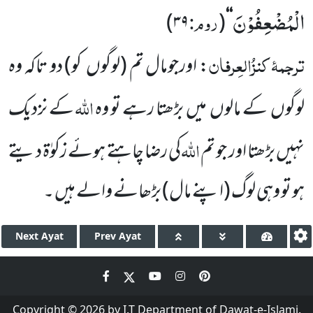
الْمُضْعِفُوْنَ
روم:
)
۳۹
(
‘‘
ترجمۂ
کنزُالعِرفان
: اورجومال تم
(لوگوں
کو)
دو تاکہ وہ
اللّٰہ
لوگوں
کے مالوں
میں
بڑھتا رہے تو وہ
کے نزدیک
اللّٰہ
نہیں
بڑھتا اور جو تم
کی رضا چاہتے ہوئے زکوٰۃ دیتے
ہو تو وہی لوگ
(اپنے مال)
بڑھانے والے ہیں ۔
Next
Ayat
Prev
Ayat
Copyright © 2026 by I.T Department of Dawat-e-Islami.