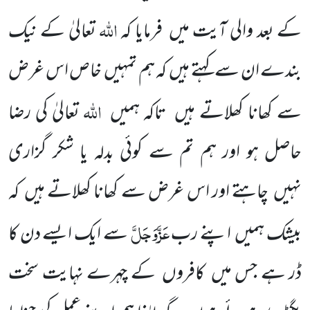
اللّٰہ
کے بعد
والی آیت میں
فرمایا کہ
تعالیٰ کے نیک
بندے ان سے کہتے ہیں
کہ ہم تمہیں
خاص اس غرض
اللّٰہ
سے کھانا کھلاتے ہیں
تاکہ ہمیں
تعالیٰ کی رضا
حاصل ہو اور ہم تم سے کوئی بدلہ یا شکر گزاری
نہیں
چاہتے اور اس غرض سے کھانا کھلاتے ہیں
کہ
عَزَّوَجَلَّ
بیشک ہمیں
اپنے رب
سے ایک ایسے دن کا
ڈر ہے جس میں
کافروں
کے چہرے نہایت سخت