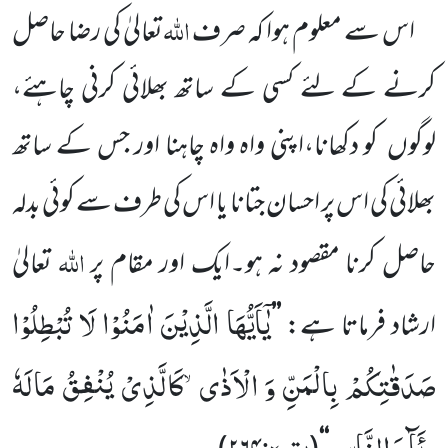
اللّٰہ
اس سے معلوم ہوا کہ صرف
تعالیٰ کی رضا
حاصل
کرنے کے لئے کسی کے ساتھ بھلائی کرنی چاہئے،
لوگوں
کو دکھانا،اپنی واہ واہ چاہنا اور جس کے ساتھ
بھلائی کی اس پر احسان جتانا یا اس کی طرف سے کوئی بدلہ
اللّٰہ
حاصل کرنا مقصود نہ ہو۔ایک اور مقام پر
تعالیٰ
یٰۤاَیُّهَا الَّذِیْنَ اٰمَنُوْا لَا تُبْطِلُوْا
ارشاد فرماتا ہے:
’’
صَدَقٰتِكُمْ بِالْمَنِّ وَ الْاَذٰىۙ-كَالَّذِیْ یُنْفِقُ مَالَهٗ
رِئَآءَ النَّاسِ
بقرہ: