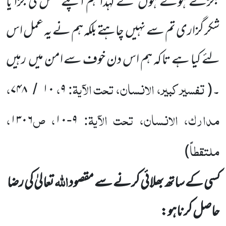
بگڑے ہوئے
ہوں
گے لہٰذا ہم اپنے عمل کی جزا یا
شکر گزاری تم سے نہیں
چاہتے بلکہ ہم نے یہ عمل اس
لئے کیا ہے تا کہ ہم اس دن خوف سے امن میں
رہیں
تفسیر کبیر، الانسان، تحت الآیۃ:
،
،
۔
(
۹
۱۰
۷۴۸
/
مدارک، الانسان، تحت الآیۃ:
، ص
،
۱۳۰۶
۱۰
۹
-
ملتقطاً
)
اللّٰہ
کسی کے ساتھ بھلائی کرنے سے مقصود
تعالیٰ کی رضا
حاصل کرناہو: