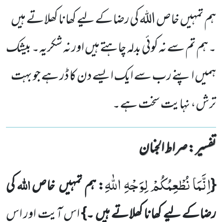
ہم تمہیں خاص اللہ کی رضاکے لیے کھانا کھلاتے ہیں
۔ ہم تم سے نہ کوئی بدلہ چاہتے ہیں اور نہ شکریہ۔ بیشک
ہمیں اپنے رب سے ایک ایسے دن کا ڈر ہے جو بہت
ترش، نہایت سخت ہے۔
تفسیر : ‎صراط الجنان
اِنَّمَا نُطْعِمُكُمْ لِوَجْهِ اللّٰهِ
اللّٰہ
{
:
ہم تمہیں
خاص
کی
رضاکے لیے کھانا کھلاتے ہیں ۔}
اس آیت اور اس