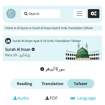
Search
Go
Home
➤
Al-Quran
➤
Surah Al Insan Ayat 9 Urdu Translation Tafseer
Surah Al Insan Ayat 9-10 Urdu Translation Tafseer
Surah Al Insan
تَبٰرَكَ الَّذِیْ
Para 29 -
سورة الدهر
Reading
Translation
Tafseer
Audio
PDF
Language