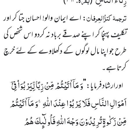
)
۲۶۴
(
‘‘
ترجمۂ
کنزُالعِرفان
: اے ایمان والو! احسان جتا کر اور
تکلیف پہنچا کر اپنے صدقے برباد نہ کردو اس شخص کی
طرح جو اپنا مال لوگوں
کے دکھلاوے کے لئے خرچ
کرتا ہے۔
وَ مَاۤ اٰتَیْتُمْ مِّنْ رِّبًا لِّیَرْبُوَاۡ فِیْۤ
اور ارشاد فرمایا:
’’
اَمْوَالِ النَّاسِ فَلَا یَرْبُوْا عِنْدَ اللّٰهِۚ-وَ مَاۤ اٰتَیْتُمْ
مِّنْ زَكٰوةٍ تُرِیْدُوْنَ وَجْهَ اللّٰهِ فَاُولٰٓىٕكَ هُمُ