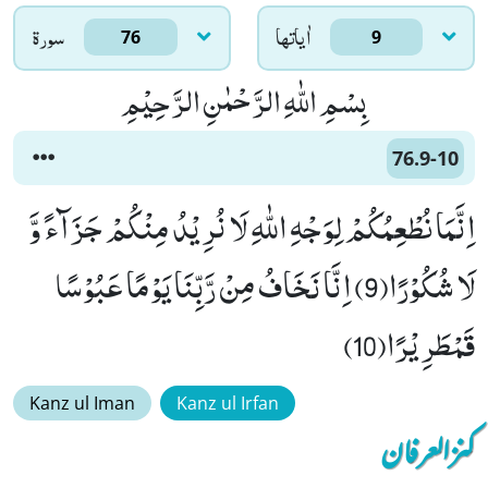
اٰياتها
سورۃ
76
9
بِسْمِ اللّٰهِ الرَّحْمٰنِ الرَّحِیْمِ
76.9-10
اِنَّمَا نُطْعِمُكُمْ لِوَجْهِ اللّٰهِ لَا نُرِیْدُ مِنْكُمْ جَزَآءً وَّ
لَا شُكُوْرًا(9) اِنَّا نَخَافُ مِنْ رَّبِّنَا یَوْمًا عَبُوْسًا
قَمْطَرِیْرًا(10)
Kanz ul Iman
Kanz ul Irfan
کنزالعرفان