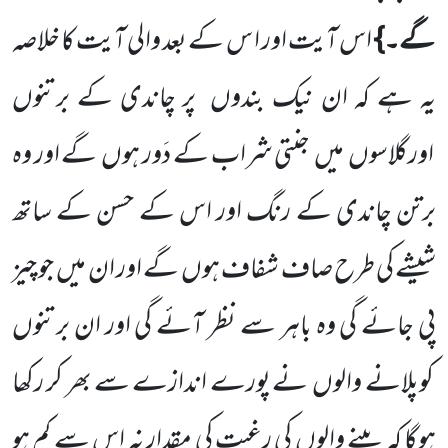
گے۔}
اس
آیت اور ا س کے بعد والی آیت کا خلاصہ
یہ ہے کہ ان نیک بندوں
پر چاندی کے برتنوں
اورگلاسوں
میں
جنتی شراب کے دَور ہوں
گے اور وہ
برتن چاندی کے رنگ اور اس کے حسن کے ساتھ
شیشے کی طرح صاف شفاف ہوں
گے اور ان میں
جو چیز
پی جائے گی وہ باہر سے نظر آئے گی اور ان برتنوں
کوپلانے والوں
نے پورے اندازے سے بھر کر رکھا
ہوگا کہ پینے والوں کی رغبت کی مقدار نہ اس سے کم ہو