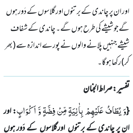
اور ان پر چاندی کے برتنوں اورگلاسوں کے دَور ہوں
گے جو شیشے کی طرح ہوں گے۔ چاندی کے شفاف
شیشے جنہیں پلانے والوں نے پورے اندازہ سے (بھر
کر) رکھا ہوگا۔
تفسیر : ‎صراط الجنان
وَ یُطَافُ عَلَیْهِمْ بِاٰنِیَةٍ مِّنْ فِضَّةٍ وَّ اَكْوَابٍ
{
: اور
ان پر چاندی کے برتنوں
اورگلاسوں
کے دَور ہوں