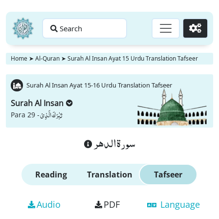
Search
Go
Home
➤
Al-Quran
➤
Surah Al Insan Ayat 15 Urdu Translation Tafseer
Surah Al Insan Ayat 15-16 Urdu Translation Tafseer
Surah Al Insan
تَبٰرَكَ الَّذِیْ
Para 29 -
سورة الدهر
Reading
Translation
Tafseer
Audio
PDF
Language