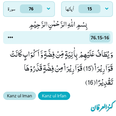
اٰياتها
سورۃ
76
15
بِسْمِ اللّٰهِ الرَّحْمٰنِ الرَّحِیْمِ
76.15-16
وَ یُطَافُ عَلَیْهِمْ بِاٰنِیَةٍ مِّنْ فِضَّةٍ وَّ اَكْوَابٍ كَانَتْ
قَوَؔارِیْرَاۡۙ (15) قَوَؔارِیْرَاۡ مِنْ فِضَّةٍ قَدَّرُوْهَا
تَقْدِیْرًا(16)
Kanz ul Iman
Kanz ul Irfan
کنزالعرفان