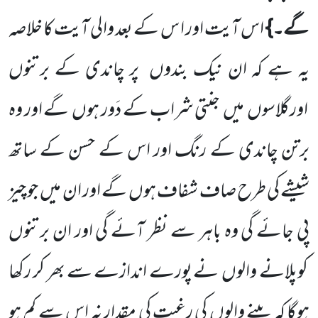
گے۔}
اس
آیت اور ا س کے بعد والی آیت کا خلاصہ
یہ ہے کہ ان نیک بندوں
پر چاندی کے برتنوں
اورگلاسوں
میں
جنتی شراب کے دَور ہوں
گے اور وہ
برتن چاندی کے رنگ اور اس کے حسن کے ساتھ
شیشے کی طرح صاف شفاف ہوں
گے اور ان میں
جو چیز
پی جائے گی وہ باہر سے نظر آئے گی اور ان برتنوں
کوپلانے والوں
نے پورے اندازے سے بھر کر رکھا
ہوگا کہ پینے والوں کی رغبت کی مقدار نہ اس سے کم ہو