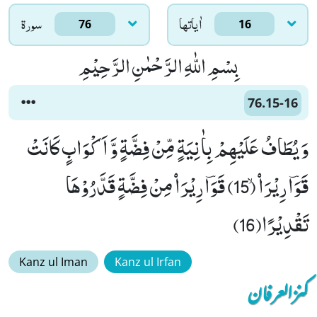
اٰياتها
سورۃ
76
16
بِسْمِ اللّٰهِ الرَّحْمٰنِ الرَّحِیْمِ
76.15-16
وَ یُطَافُ عَلَیْهِمْ بِاٰنِیَةٍ مِّنْ فِضَّةٍ وَّ اَكْوَابٍ كَانَتْ
قَوَؔارِیْرَاۡۙ (15) قَوَؔارِیْرَاۡ مِنْ فِضَّةٍ قَدَّرُوْهَا
تَقْدِیْرًا(16)
Kanz ul Iman
Kanz ul Irfan
کنزالعرفان