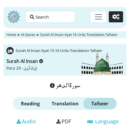
Search
Go
Home
➤
Al-Quran
➤
Surah Al Insan Ayat 16 Urdu Translation Tafseer
Surah Al Insan Ayat 15-16 Urdu Translation Tafseer
Surah Al Insan
تَبٰرَكَ الَّذِیْ
Para 29 -
سورة الدهر
Reading
Translation
Tafseer
Audio
PDF
Language