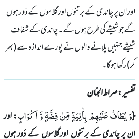
اور ان پر چاندی کے برتنوں اورگلاسوں کے دَور ہوں
گے جو شیشے کی طرح ہوں گے۔ چاندی کے شفاف
شیشے جنہیں پلانے والوں نے پورے اندازہ سے (بھر
کر) رکھا ہوگا۔
تفسیر : ‎صراط الجنان
وَ یُطَافُ عَلَیْهِمْ بِاٰنِیَةٍ مِّنْ فِضَّةٍ وَّ اَكْوَابٍ
{
: اور
ان پر چاندی کے برتنوں
اورگلاسوں
کے دَور ہوں