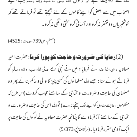
جب اپنے
اصحاب
میں سے بعض کو اپنے کاموں کے لئے بھیجتے تھے تو فرماتے تھے کہ
خوشخبریاں دو متنفر نہ کرو اور آسانی کرو سختی و تنگی نہ کرو۔
(مسلم، ص739، حدیث: 4525)
حضرت امیر
(2)رعایا کی ضرورت و حاجت کو پورا کرنا:
معاویہ
رضی اللہُ عنہ
نے فرمایا: میں نے نبیِّ کریم
صلَّی اللہ علیہ واٰلہٖ وسلَّم
کو
اللہ
فرماتے ہوئے سنا: جسے
مسلمانوں کی کسی چیز کا والی و حاکم بنائے پھر وہ
مسلمان کی حاجت و ضرورت و محتاجی کے سامنے حجاب کردے
(اس طرح کہ
اللہ
تو
اس کی حاجت و ضرورت و
مظلوموں، حاجت مندوں کو اپنے تک پہنچنے نہ دے)
محتاجی کے سامنے آڑ فرما دے گا چنانچہ حضرت معاویہ نے لوگوں کی حاجت پر
ایک آدمی مقرر فرما دیا۔
(مراٰة المناجیح، 5/373)