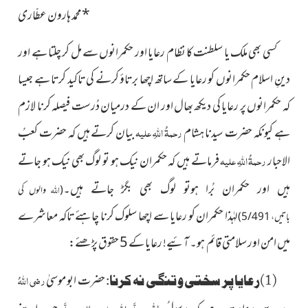
*
محمد ہارون عطّاری
کسی بھی ملک یا سلطنت کا نظام رعایا اور حکمرانوں سے مل کر چلتا ہے اور
دینِ اسلام حکمرانوں کو رعایا کے ساتھ اچھا برتاؤ کرنے کی تاکید کرتا ہے جیسا
کہ حکمرانوں پر رعایا کی دیکھ بھال اور ان کے درمیان دُرست فیصلہ کرنا لازم
ہے کیونکہ حضرت سیدنا ہشام
رحمۃُ اللہِ علیہ
بیان کرتے ہیں کہ حضرت كعبُ
الاحبار
رحمۃُ اللہِ علیہ
فرماتے ہیں کہ حکمران نیک ہو تو لوگ بھی نیک ہو
جاتے
ہیں اور حکمران بُرا ہوتو لوگ بھی بگڑ جاتے ہیں۔
اللہ
(
والوں
کی
لہٰذا حکمران کو رعایا سے اچھا سلوک کرنا چاہئے تاکہ معاشرے
باتیں، 5/491)
میں امن اور سلامتی قائم ہو۔ آئیے! رعایا کے 5 حقوق پڑھئے:
حضرت ابو موسیٰ
رضی اللہُ
(1)رعایا پر سختی و تنگی نہ کرنا:
اللہ
عنہ
صلَّی اللہ علیہ واٰلہٖ وسلَّم
سے روایت ہے کہ رسولُ