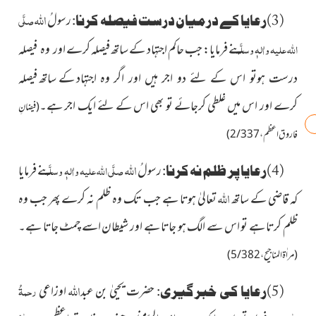
اللہ
رسولُ
صلَّی
(3)رعایا کے درمیان درست فیصلہ کرنا:
اللہ علیہ واٰلہٖ وسلَّم
نے فرمایا:
جب حاکم اجتہاد کے ساتھ فیصلہ کرے
اور وہ فیصلہ
کے ساتھ فیصلہ
درست ہوتو اس کے لئے دو اجر ہیں اور اگر وہ اجتہاد
کرے اور اس میں غلطی کرجائے تو بھی اس کے لئے ایک اجر ہے۔
(فیضانِ
فاروق اعظم،2/337)
اللہ
رسولُ
صلَّی اللہ علیہ واٰلہٖ وسلَّم
نے فرمایا
(4)رعایا پر ظلم نہ کرنا:
اللہ
کہ قاضی کے ساتھ
تعالیٰ ہوتا ہے جب تک وہ ظلم نہ کرے پھر جب وہ
ظلم کرتا ہے تو اس سے الگ ہو جاتا ہے اور شیطان اسے چمٹ جاتا ہے۔
(مراٰة المناجیح، 5/382)
اللہ
حضرت یحییٰ بن عبد
اوزاعی
رحمۃُ
(5)رعایا کی خبر گیری: