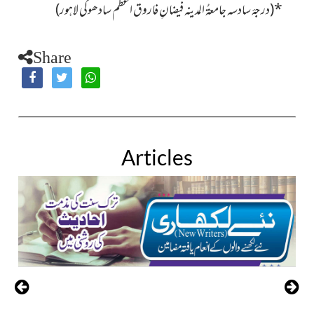
*
(درجۂ سادسہ جامعۃُ المدینہ فیضانِ فاروق اعظم سادھوکی لاہور)
Share
Articles