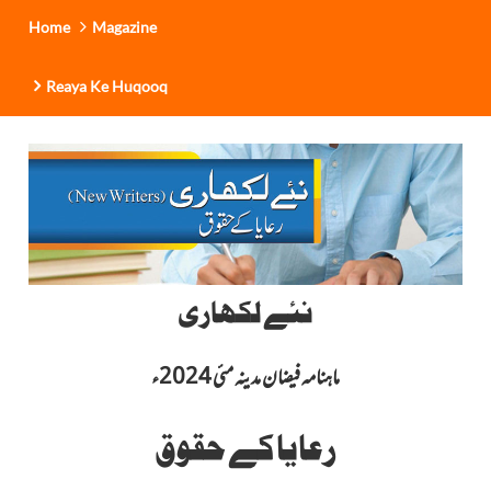
Home
Magazine
Reaya Ke Huqooq
نئے لکھاری
ماہنامہ فیضان مدینہ مئی 2024ء
رعایا کے حقوق