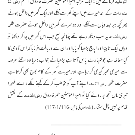
اللہِ علیہ
فرماتے ہیں: ایک مرتبہ امیرُ المؤمنین حضرت فاروق اعظم
رضی اللہُ
عنہ
رات کے اندھیرے میں اپنے گھر سے نکلے اور ایک گھر میں داخل ہوئے
پھر کچھ دیر بعد وہاں سے نکلے اور دوسرے گھر میں داخل ہوئے حضرت طلحہ
رضی اللہُ عنہ
یہ سب دیکھ رہے تھے چنانچہ صبح جب اس گھر میں جا کر دیکھا تو
وہاں ایک نابینا اور اپاہج بڑھیا کو پایا اور ان سے دریافت فرمایا کہ اس آدمی کا
کیا معاملہ ہے جو تمہارے پاس آتا ہے بڑھیا نے جواب: دیا وہ اتنے عرصہ
سے میری خبر گیری کر رہا ہے اور میرے گھر کے کام کاج بھی کرتا ہے
حضرت طلحہ
رضی اللہُ عنہ
اپنے آپ کو مخاطب کر کے کہنے لگے: اے طلحہ!
تیری ماں تجھ پر روئے کیا تو امیرُ المؤمنین عمر فاروق
رضی اللہُ عنہ
کے نقش
قدم پر نہیں چل سکتا۔
اللہ
(
والوں کی باتیں، 1/116، 117)
ــــــــــــــــــــــــــــــــــــــــــــــــــــــــــــــــــــــــــــــ