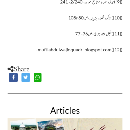
(
[9]
)
تذکرہ علماو مشائخ سرحد، 2/240، 241
(
[10]
)
تذکرہ فضلاء بندیال،ص80تا108
(
[11]
)
فیض شاہ جمالی،ص76، 77
(
[12]
)
muftiabdulwajidquadri.blogspot.com
۔
Share
Articles