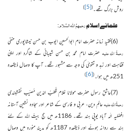
[5]
)
(
روش بزرگ تھے۔
رحمہمُ اللہ السَّلام:
علمائے اسلام
(6)فقیۂ زمانہ حضرت امام ابوالحسین ایوب بن حسن نیشاپوری حنفی
رحمۃُ اللہِ علیہ
حضرت امام محمد بن حسن شیبانی کے شاگرد اور اپنی
فقاہت اور زہد و تقویٰ کی وجہ سے مشہور تھے۔ آپ کا وصال ذیقعدہ
[6]
)
(
251ھ میں ہوا۔
(7)عاشقِ رسول حضرت مولانا غلام قُطبُ الدّین مُصیّب نقشبندی
رحمۃُ اللہِ علیہ
عالمِ دین، عربی و فارسی کے شاعر اور سجادہ نشین آستانہ
اللہ
افضلیہ الٰہ آباد یوپی ہند تھے۔ 1186ھ میں حجِ بیتُ
کے لئے
ہند سے روانہ ہوئے اور ذیقعدہ 1187ھ کو مدینۂ منورہ میں وصال