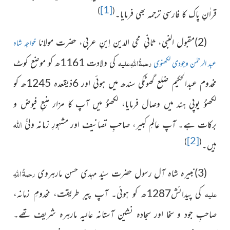
[1]
)
(
قراٰنِ پاک کا فارسی ترجمہ بھی فرمایا۔
(2)مقبول النبی، ثانیِ محی الدین اِبنِ عربی، حضرت مولانا
خواجہ شاہ
رحمۃُ اللہِ علیہ
کی ولادت 1161ھ کو موضع کوٹ
عبد الرحمٰن وجودی لکھنوی
مخدوم عبدالحکیم ضلع گھوٹکی سندھ میں ہوئی اور 6ذیقعدہ 1245ھ کو
لکھنؤ یوپی ہند میں وصال فرمایا، لکھنؤ میں آپ کا مزار منبعِ فیوض و
اللہ
برکات ہے۔ آپ عالمِ کبیر، صاحبِ تصانیف اور مشہورِ زمانہ ولیُّ
[2]
)
(
ہیں۔
رحمۃُ اللہِ
(3)نبیرہ شاہ آل رسول حضرت سیّد مہدی حسن مارہروی
علیہ
کی پیدائش1287ھ کو ہوئی۔ آپ پیرِ طریقت، مخدومِ زمانہ،
صاحبِ جود و سخا اور سجادہ نشین آستانہ عالیہ مارہرہ شریف تھے۔