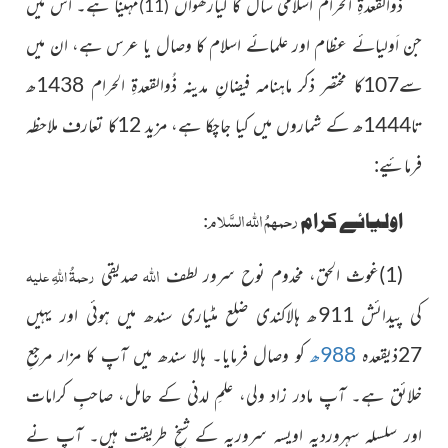
ذُوالقعدۃِ الحرام اسلامی سال کا گیارھواں
مہینا ہے۔ اس میں
(11)
جن اَولیائے عظام اور علمائے اسلام کا وصال یا عرس
ہے، ان میں
سے107کا مختصر ذکر ماہنامہ فیضانِ مدینہ ذُوالقعدۃِ
الحرام 1438ھ
تا1444ھ کے شماروں میں کیا جاچکا ہے، مزید 12کا تعارف ملاحظہ
فرمائیے:
رحمہمُ اللہ السَّلام
اولیائے کرام
:
اللہ
رحمۃُ اللہِ علیہ
(1)غوث الحق، مخدوم نوح سرور لطف
صدیقی
کی پیدائش 911ھ ہالاکندی ضلع مٹیاری سندھ میں ہوئی
اور یہیں
27ذیقعدہ
988ھ
کو وصال فرمایا۔ ہالا سندھ میں آپ
کا مزار مرجعِ
خلائق ہے۔ آپ مادر زاد ولی، علمِ لدنی کے حامل،
صاحبِ کرامات
اور سلسلہ سہروردیہ اویسہ سروریہ کے شیخِ طریقت
ہیں۔ آپ نے