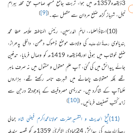
3ذیقعدہ1357ھ میں ہوا، تربت جامع مسجد صاحبِ
حق محلہ بہرام
[9]
)
(
خیل، شہباز گڑھ ضلع مردان سے متصل ہے۔
(10)استاذُالعلماء، امامُ المدرسین، رئیسُ المناطقہ علّامہ عطا محمد
رحمۃُ اللہِ علیہ
بندیالوی
کی ولادت موضع ڈھوک دھمن، داخلی پدھراڑ،
ضلع خوشاب میں ہوئی اور4ذیقعدہ 1419ھ
کو وصال فرمایا، تدفین
جائے پیدائش میں کی گئی، آپ علمِ معقول
و منقول میں نہ صرف ماہر
تھے بلکہ معقولات پڑھانے میں شہرتِ
تامہ رکھتے تھے، ہزاروں
عُلماآپ کے شاگرد ہیں، تدریسی
مصروفیت کے باوجود2 درجن سے
[10]
)
(
زائد کُتب تصنیف فرمائیں۔
(11)شیخ الحدیث و التفسیرحضرت مولانامحمداکرم فیضی شاہ
جمالی
رحمۃُ اللہِ علیہ
کی پیدائش 24جمادی الاخریٰ 1359ھ کو قصبہ
سندیلہ