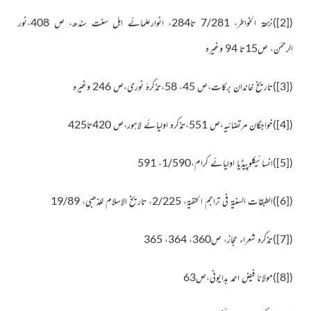
(
[2]
)
نزھۃ الخواطر، 7/281 تا284، انوارعلمائے اہل سنت سندھ، ص 408،نور
الرحمٰن، ص15تا 94 وغیرہ
(
[3]
)
تاریخ خاندان برکات،ص 45، 58،تذکرۂ نوری،ص 246 وغیرہ
(
[4]
)
خواجگان مرتضائیہ،ص 551،تذکرہ اولیائے لاہور،ص 420تا425
(
[5]
)
انسائیکلوپیڈیا اولیائے کرام،1/590، 591
(
[6]
)
الطبقات السنیۃ فی تراجم الحنفیۃ، 2/225، تاریخ الاسلام للذھبی، 19/89
(
[7]
)
تذکرہ شعراء حجاز، ص360، 364، 365
(
[8]
)
مولانا فیض احمد بدایونی،ص63