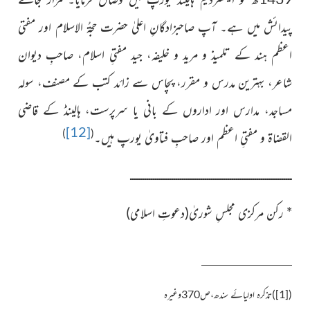
پیدائش میں ہے۔ آپ صاحبزادگانِ اعلیٰ حضرت حجۃُ الاسلام اور مفتی
اعظم ہند کے تلمیذ و مرید و خلیفہ، جید مفتیِ اسلام، صاحبِ دیوان
شاعر، بہترین مدرس و مقرر، پچاس سے زائد کتب کے مصنف، سولہ
مساجد، مدارس اور اداروں کے
بانی یا سرپرست، ہالینڈ کے قاضی
[12]
)
(
القضاۃ و مفتیِ اعظم اور صاحبِ
فتاویٰ یورپ ہیں۔
ــــــــــــــــــــــــــــــــــــــــــــــــــــــــــــــــــــــــــــــ
*
رکن مرکزی مجلسِ شوریٰ(دعوتِ اسلامی)
(
[1]
)
تذکرہ اولیائے سندھ،ص370وغیرہ