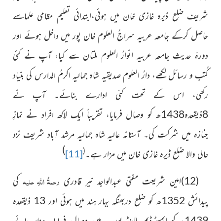
شریف ضلع ڈیرہ غازی خان میں ہوئی،ابتدائی تعلیم مقامی
علماسے
حاصل کرکے جامعہ عربیہ سراجُ العلوم خان پور میں داخل ہوئے اور
دورۂ حدیث جامعہ عربیہ انوارُ العلوم ملتان سے کیا، آپ نے کئی
کُتب و رسائل لکھے، دارُ العلوم صدیقیہ
شاہ جمالیہ اکرمُ المدارس کی بنیاد
رکھی، اس کے تحت کئی ادارے
بنائے۔ آپ نے
8ذیقعدہ1438ھ کو وصال فرمایا، تقریباً ایک
لاکھ افراد نے نمازِ
جنازہ میں شرکت کی۔ آستانہ عالیہ شاہ جمالیہ مرشد آباد شریف نزد
)
(
عالی والا ضلع ڈیرہ غازی خان میں مزار ہے۔
[11]
رحمۃُ اللہِ علیہ
(12)امین شریعت مفتی عبدالواجد نیر قادری
کی
پیدائش 1352ھ کو ضلع دربھنگہ بہار ہند میں ہوئی اور 13 ذیقعدہ
1439ھ کو ایمسٹرڈیم ہالینڈ یورپ میں وصال فرمایا۔ مزار جائے