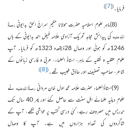
[7]
)
(
فرمایا۔
رحمۃُ
(8)ماہرِ علومِ اسلامیہ حضرت مولانا حکیم سراجُ الحق بدایونی
اللہِ علیہ
کی پیدائش مجاہدِ تحریکِ آزادی علّامہ فیض احمد بدایونی
کے ہاں
1246ھ کو ہوئی اور وصال 28ذیقعدہ 1323ھ کو
فرمایا۔ آپ
علومِ عقلیہ و نقلیہ کے ماہر، استاذُ العلماء، عربی و فارسی
زبانوں کے
[8]
)
(
شاعر، صاحبِ تصنیف اور حاذق طبیب تھے۔
رحمۃُ اللہِ علیہ
(9)استاذُالعلماء حضرت علّامہ محمد اول خان مردانی
نے
علومِ دینیہ علمائے اہلِ سنّت سے حاصل کئے اور پھر 40 سال تک
تدریس میں مصروف رہے، کئی درسی کُتب پر حواشی لکھے، آپ کے
شاگردوں کی تعداد ہزاروں میں ہے۔ آپ کا وصال