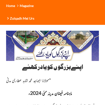
Home
Magazine
Zulqadh Mei Urs
اپنےبزرگو ں کو یادرکھئے
*
مولانا ابوماجد محمد شاہد عطاری مدنی
ماہنامہ فیضان مدینہ مئی 2024ء