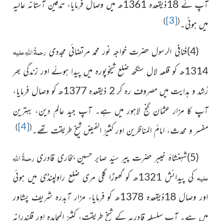
آپ نے 18ذیقعدہ 1361ھ میں وصال فرمایا، تدفین آستانہ عالیہ
[3]
)
(
میں ہوئی۔
رحمۃُ اللہِ علیہ
(4)فَنافِی الرسول حضرت خواجہ نور محمد مرتضائی مجددی
1314ھ کو قلعہ لال سنگھ ضلع شیخوپورہ میں پیدا
ہوئے اور زندگی بھر
رُشد و ہدایت میں مصروف رہ کر 2 ذیقعدہ
1377ھ کو وصال فرمایا،
آپ کا مزار عثمان گنج لاہور میں ہے۔ آپ جید عالمِ دین، بہترین
[4]
)
(
مفسر و محدث، امامُ المناظرین اور کثیرُ الفیض شیخِ طریقت تھے۔
رحمۃُ اللہِ
(5)شہنشاۂ خیبر حضرت پیر سیّد صابر حسین بخاری قادری
علیہ
کی پیدائش 1321ھ کو گھوڑا گلی مری ضلع راولپنڈی میں ہوئی
اور وصال 18ذیقعدہ 1378ھ کو فرمایا، مزار آبدرہ شریف پشاور
میں ہے۔ آپ سلسلہ قادریہ کے شیخِ طریقت، کثیرُ المجاہدہ اور قلندرانہ